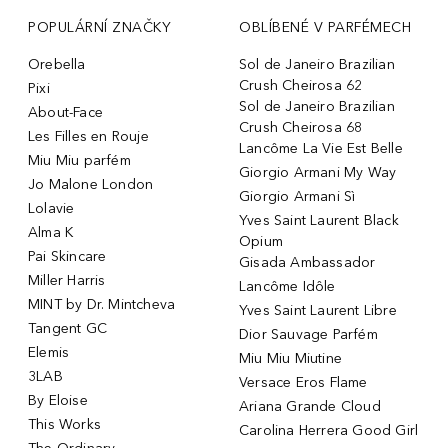
POPULÁRNÍ ZNAČKY
OBLÍBENÉ V PARFÉMECH
Orebella
Sol de Janeiro Brazilian
Crush Cheirosa 62
Pixi
Sol de Janeiro Brazilian
About-Face
Crush Cheirosa 68
Les Filles en Rouje
Lancôme La Vie Est Belle
Miu Miu parfém
Giorgio Armani My Way
Jo Malone London
Giorgio Armani Sì
Lolavie
Yves Saint Laurent Black
Alma K
Opium
Pai Skincare
Gisada Ambassador
Miller Harris
Lancôme Idôle
MINT by Dr. Mintcheva
Yves Saint Laurent Libre
Tangent GC
Dior Sauvage Parfém
Elemis
Miu Miu Miutine
3LAB
Versace Eros Flame
By Eloise
Ariana Grande Cloud
This Works
Carolina Herrera Good Girl