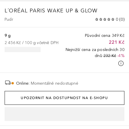
L´ORÉAL PARIS WAKE UP & GLOW
Pudr
0
(
0
)
9 g
Původní cena
349 Kč
221 Kč
2 456 Kč
 / 
100
g
včetně DPH
Nejnižší cena za posledních 30
dnů
232 Kč
-4%
Online
:
Momentálně nedostupné
UPOZORNIT NA DOSTUPNOST NA E-SHOPU