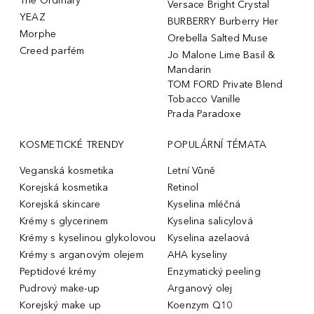
The Ordinary
Versace Bright Crystal
YEAZ
BURBERRY Burberry Her
Morphe
Orebella Salted Muse
Creed parfém
Jo Malone Lime Basil &
Mandarin
TOM FORD Private Blend
Tobacco Vanille
Prada Paradoxe
KOSMETICKÉ TRENDY
POPULÁRNÍ TÉMATA
Veganská kosmetika
Letní Vůně
Korejská kosmetika
Retinol
Korejská skincare
Kyselina mléčná
Krémy s glycerinem
Kyselina salicylová
Krémy s kyselinou glykolovou
Kyselina azelaová
Krémy s arganovým olejem
AHA kyseliny
Peptidové krémy
Enzymatický peeling
Pudrový make-up
Arganový olej
Korejský make up
Koenzym Q10