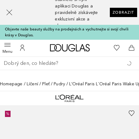
[navigation.slideout.screenreader]
aplikaci Douglas a
pravidelně získávejte
ZOBRAZIT
exkluzivní akce a
slevy
Objevte naše beauty služby na prodejnách a vychutnejte si svojí chvíli
krásy v Douglas.
Domů
K mému se
Otevřít menu
K mému účtu
Do 
Menu
Vraťte se
Proveďte vyhledávání
Homepage
Líčení
Pleť
Pudry
L’Oréal Paris L´Oréal Paris Wake 
%