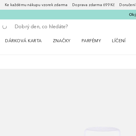
Ke každému nákupu vzorek zdarma Doprava zdarma 699 Kč Doručení za
Obje
Vraťte se
Proveďte vyhledávání
DÁRKOVÁ KARTA
ZNAČKY
PARFÉMY
LÍČENÍ
Otevřít nabídku ZNAČKY
Otevřít nabídku Parfémy
Otevřít nabí