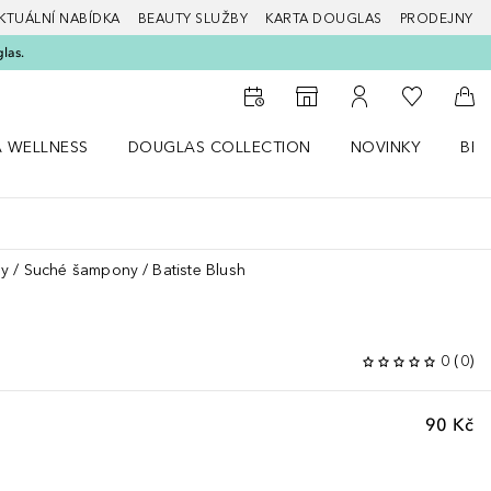
KTUÁLNÍ NABÍDKA
BEAUTY SLUŽBY
KARTA DOUGLAS
PRODEJNY
glas.
K mému se
K vyhledávači prodejen
K mému účtu
Do 
A WELLNESS
DOUGLAS COLLECTION
NOVINKY
BEA
abídku Zdraví a wellness
Otevřít nabídku Douglas Collection
Otevřít nabídku N
Ote
sy
Suché šampony
Batiste Blush
0
(
0
)
90 Kč