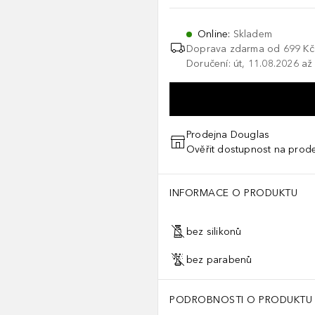
Online
:
Skladem
Doprava zdarma od
699 Kč
Doručení: út, 11.08.2026 až
Prodejna Douglas
Ověřit dostupnost na prod
INFORMACE O PRODUKTU
bez silikonů
bez parabenů
PODROBNOSTI O PRODUKTU