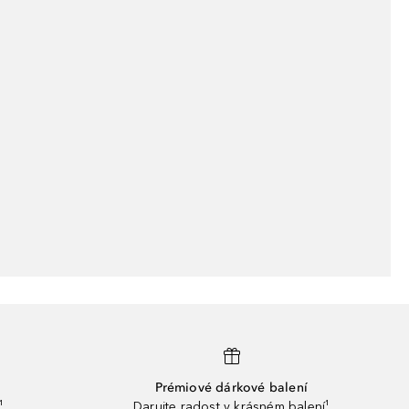
Prémiové dárkové balení
¹
Darujte radost v krásném balení¹