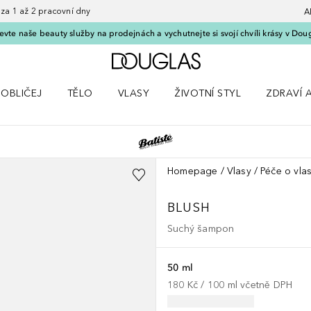
 1 až 2 pracovní dny
A
vte naše beauty služby na prodejnách a vychutnejte si svojí chvíli krásy v Dou
Domů
OBLIČEJ
TĚLO
VLASY
ŽIVOTNÍ STYL
ZDRAVÍ 
dku Líčení
Otevřít nabídku Obličej
Otevřít nabídku Tělo
Otevřít nabídku Vlasy
Otevřít nabídku Životní styl
Otevřít n
Homepage
Vlasy
Péče o vla
BLUSH
Suchý šampon
50 ml
180 Kč
 / 
100
ml
včetně DPH