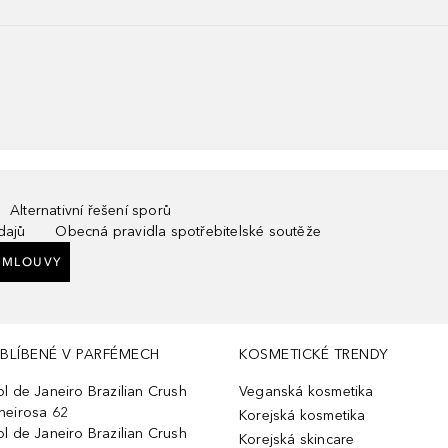
Alternativní řešení sporů
dajů
Obecná pravidla spotřebitelské soutěže
SMLOUVY
BLÍBENÉ V PARFÉMECH
KOSMETICKÉ TRENDY
ol de Janeiro Brazilian Crush
Veganská kosmetika
heirosa 62
Korejská kosmetika
ol de Janeiro Brazilian Crush
Korejská skincare