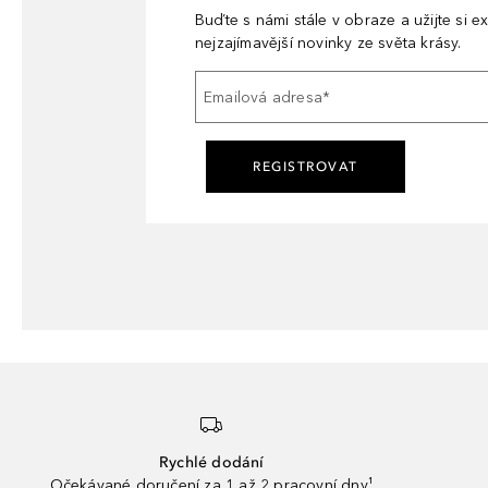
Buďte s námi stále v obraze a užijte si ex
nejzajímavější novinky ze světa krásy.
Emailová adresa
*
REGISTROVAT
Rychlé dodání
Očekávané doručení za 1 až 2 pracovní dny¹