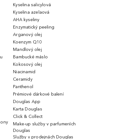
Kyselina salicylová
Kyselina azelaová
AHA kyseliny
Enzymatický peeling
Arganový olej
Koenzym Q10
Mandlový olej
ou
Bambucké máslo
Kokosový olej
Niacinamid
Ceramidy
Panthenol
Prémiové dárkové balení
Douglas App
Karta Douglas
Click & Collect
kony
Make-up služby v parfumeriích
Douglas
Služby v prodejnách Douglas