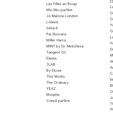
C
Les Filles en Rouje
L
Miu Miu parfém
G
Jo Malone London
G
Lolavie
Y
Alma K
G
Pai Skincare
L
Miller Harris
Y
MINT by Dr. Mintcheva
D
Tangent GC
M
Elemis
V
3LAB
A
By Eloise
C
This Works
V
The Ordinary
B
YEAZ
O
Morphe
J
Creed parfém
T
Va