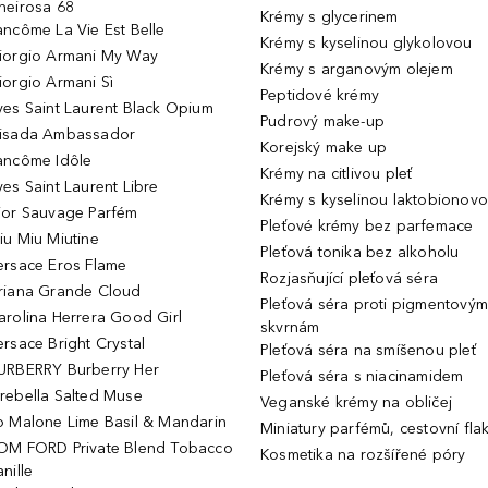
heirosa 68
Krémy s glycerinem
ancôme La Vie Est Belle
Krémy s kyselinou glykolovou
iorgio Armani My Way
Krémy s arganovým olejem
iorgio Armani Sì
Peptidové krémy
ves Saint Laurent Black Opium
Pudrový make-up
isada Ambassador
Korejský make up
ancôme Idôle
Krémy na citlivou pleť
ves Saint Laurent Libre
Krémy s kyselinou laktobionov
ior Sauvage Parfém
Pleťové krémy bez parfemace
iu Miu Miutine
Pleťová tonika bez alkoholu
ersace Eros Flame
Rozjasňující pleťová séra
riana Grande Cloud
Pleťová séra proti pigmentovým
arolina Herrera Good Girl
skvrnám
ersace Bright Crystal
Pleťová séra na smíšenou pleť
URBERRY Burberry Her
Pleťová séra s niacinamidem
rebella Salted Muse
Veganské krémy na obličej
o Malone Lime Basil & Mandarin
Miniatury parfémů, cestovní fla
OM FORD Private Blend Tobacco
Kosmetika na rozšířené póry
nille