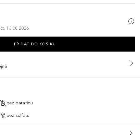
 čt, 13.08.2026
PŘIDAT DO KOŠÍKU
ejně
bez parafinu
bez sulfátů