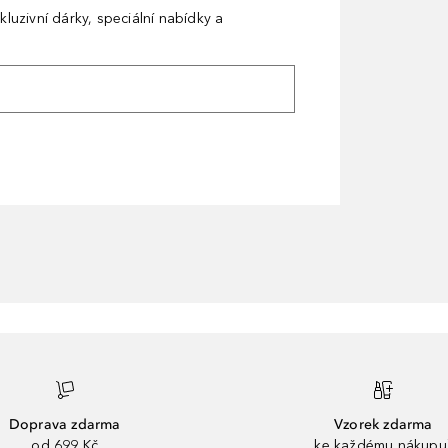
kluzivní dárky, speciální nabídky a
Doprava zdarma
Vzorek zdarma
od 699 Kč
ke každému nákupu