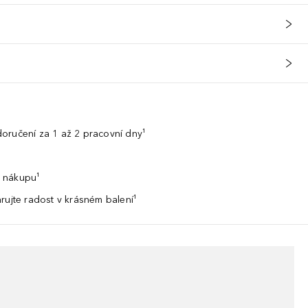
oručení za 1 až 2 pracovní dny¹
 nákupu¹
rujte radost v krásném balení¹