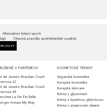
Alternativní řešení sporů
dajů
Obecná pravidla spotřebitelské soutěže
SMLOUVY
BLÍBENÉ V PARFÉMECH
KOSMETICKÉ TRENDY
ol de Janeiro Brazilian Crush
Veganská kosmetika
heirosa 62
Korejská kosmetika
ol de Janeiro Brazilian Crush
Korejská skincare
heirosa 68
Krémy s glycerinem
ancôme La Vie Est Belle
Krémy s kyselinou glykolovou
iorgio Armani My Way
Krémy s arganovým olejem