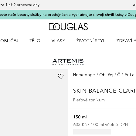
 1 až 2 pracovní dny
A
vte naše beauty služby na prodejnách a vychutnejte si svojí chvíli krásy v Dou
Domů
OBLIČEJ
TĚLO
VLASY
ŽIVOTNÍ STYL
ZDRAVÍ 
dku Líčení
Otevřít nabídku Obličej
Otevřít nabídku Tělo
Otevřít nabídku Vlasy
Otevřít nabídku Životní styl
Otevřít n
Homepage
Obličej
Čištění a
SKIN BALANCE CLAR
Pleťové tonikum
150 ml
633 Kč
 / 
100
ml
včetně DPH