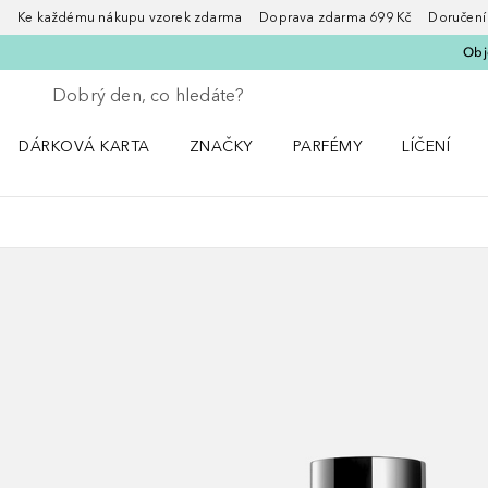
Ke každému nákupu vzorek zdarma Doprava zdarma 699 Kč Doručení za
Obje
Vraťte se
Proveďte vyhledávání
DÁRKOVÁ KARTA
ZNAČKY
PARFÉMY
LÍČENÍ
Otevřít nabídku ZNAČKY
Otevřít nabídku Parfémy
Otevřít nabí