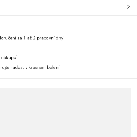
oručení za 1 až 2 pracovní dny¹
 nákupu¹
rujte radost v krásném balení¹