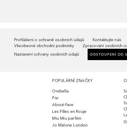
Prohlášení o ochraně osobních údajů
Kontaktujte nás
Všeobecné obchodní podmínky
Zpracování osobních ú
Nastavení ochrany osobních údajů
ODSTOUPENÍ OD 
POPULÁRNÍ ZNAČKY
O
Orebella
S
C
Pixi
S
About-Face
C
Les Filles en Rouje
L
Miu Miu parfém
G
Jo Malone London