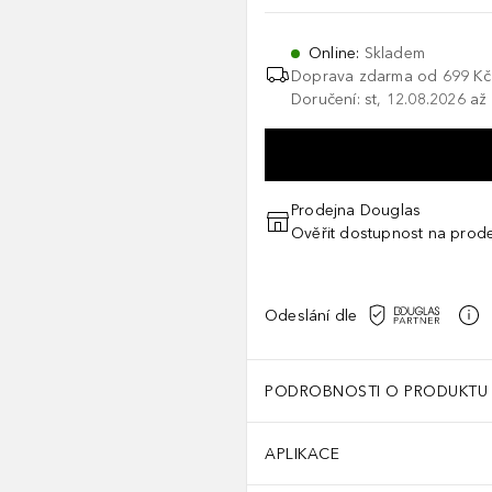
Online
:
Skladem
Doprava zdarma od 699 Kč
Doručení: st, 12.08.2026 až
Prodejna Douglas
Ověřit dostupnost na prod
Odeslání dle
PODROBNOSTI O PRODUKTU
APLIKACE