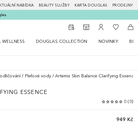
KTUÁLNÍ NABÍDKA
BEAUTY SLUŽBY
KARTA DOUGLAS
PRODEJNY
glas.
K mému se
K vyhledávači prodejen
K mému účtu
Do 
A WELLNESS
DOUGLAS COLLECTION
NOVINKY
BEA
abídku Zdraví a wellness
Otevřít nabídku Douglas Collection
Otevřít nabídku N
Ote
 odličování
Pleťové vody
Artemis Skin Balance Clarifying Essence
IFYING ESSENCE
0
(
0
)
949 Kč