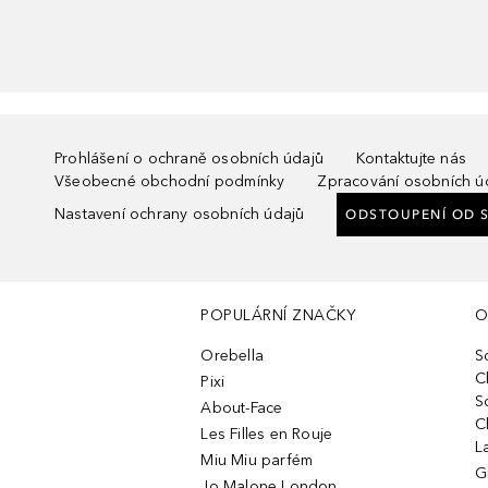
Prohlášení o ochraně osobních údajů
Kontaktujte nás
Všeobecné obchodní podmínky
Zpracování osobních ú
Nastavení ochrany osobních údajů
ODSTOUPENÍ OD 
POPULÁRNÍ ZNAČKY
O
Orebella
S
C
Pixi
S
About-Face
C
Les Filles en Rouje
L
Miu Miu parfém
G
Jo Malone London