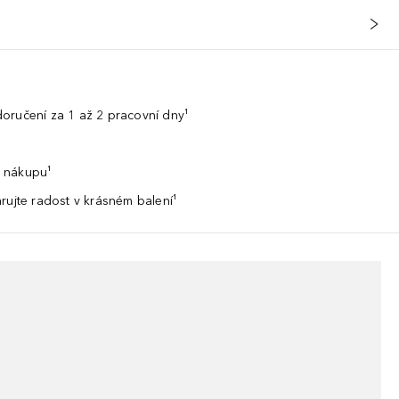
oručení za 1 až 2 pracovní dny¹
 nákupu¹
rujte radost v krásném balení¹