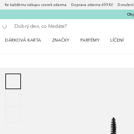
Ke každému nákupu vzorek zdarma Doprava zdarma 699 Kč Doručení za
Obje
Vraťte se
Proveďte vyhledávání
DÁRKOVÁ KARTA
ZNAČKY
PARFÉMY
LÍČENÍ
Otevřít nabídku ZNAČKY
Otevřít nabídku Parfémy
Otevřít nabí