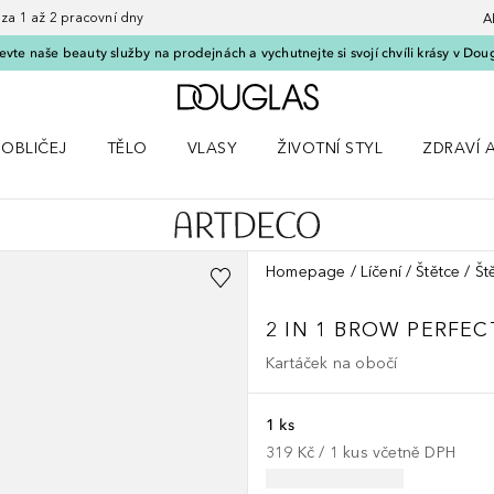
 1 až 2 pracovní dny
A
vte naše beauty služby na prodejnách a vychutnejte si svojí chvíli krásy v Dou
Domů
OBLIČEJ
TĚLO
VLASY
ŽIVOTNÍ STYL
ZDRAVÍ 
dku Líčení
Otevřít nabídku Obličej
Otevřít nabídku Tělo
Otevřít nabídku Vlasy
Otevřít nabídku Životní styl
Otevřít n
Homepage
Líčení
Štětce
Št
2 IN 1 BROW PERFE
Kartáček na obočí
1 ks
319 Kč
 / 
1
kus
včetně DPH