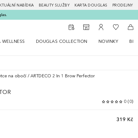
KTUÁLNÍ NABÍDKA
BEAUTY SLUŽBY
KARTA DOUGLAS
PRODEJNY
glas.
K mému se
K vyhledávači prodejen
K mému účtu
Do 
A WELLNESS
DOUGLAS COLLECTION
NOVINKY
BEA
abídku Zdraví a wellness
Otevřít nabídku Douglas Collection
Otevřít nabídku N
Ote
ětce na obočí
ARTDECO 2 In 1 Brow Perfector
CTOR
0
(
0
)
319 Kč