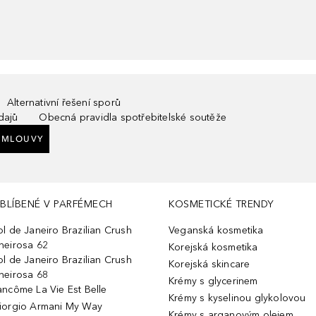
Alternativní řešení sporů
dajů
Obecná pravidla spotřebitelské soutěže
SMLOUVY
BLÍBENÉ V PARFÉMECH
KOSMETICKÉ TRENDY
ol de Janeiro Brazilian Crush
Veganská kosmetika
heirosa 62
Korejská kosmetika
ol de Janeiro Brazilian Crush
Korejská skincare
heirosa 68
Krémy s glycerinem
ancôme La Vie Est Belle
Krémy s kyselinou glykolovou
iorgio Armani My Way
Krémy s arganovým olejem