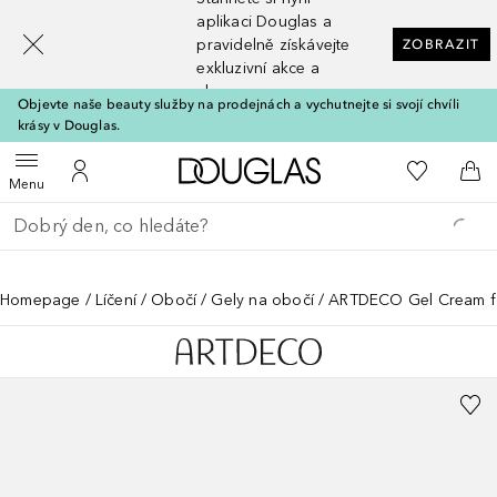
[navigation.slideout.screenreader]
aplikaci Douglas a
pravidelně získávejte
ZOBRAZIT
exkluzivní akce a
slevy
Objevte naše beauty služby na prodejnách a vychutnejte si svojí chvíli
krásy v Douglas.
Domů
K mému se
Otevřít menu
K mému účtu
Do 
Menu
Vraťte se
Proveďte vyhledávání
Homepage
Líčení
Obočí
Gely na obočí
ARTDECO Gel Cream fo