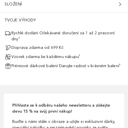
SLOŽENÍ
TVOJE VÝHODY
Rychlé dodání Očekávané doručení za 1 až 2 pracovní
dny¹
Doprava zdarma od 699 Kč
Vzorek zdarma ke každému nákupu¹
Prémiové dárkové balení Darujte radost v krásném balení¹
Přihlaste se k odběru našeho newsletteru a získejte
slevu 15 % na svůj první nákup!
Buďte s námi stále v obraze a užijte si exkluzivní dárky,
speciální nabídky a nejzajímavější novinky ze světa