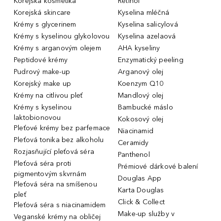
Korejská kosmetika
Retinol
Korejská skincare
Kyselina mléčná
Krémy s glycerinem
Kyselina salicylová
Krémy s kyselinou glykolovou
Kyselina azelaová
Krémy s arganovým olejem
AHA kyseliny
Peptidové krémy
Enzymatický peeling
Pudrový make-up
Arganový olej
Korejský make up
Koenzym Q10
Krémy na citlivou pleť
Mandlový olej
Krémy s kyselinou
Bambucké máslo
laktobionovou
Kokosový olej
Pleťové krémy bez parfemace
Niacinamid
Pleťová tonika bez alkoholu
Ceramidy
Rozjasňující pleťová séra
Panthenol
Pleťová séra proti
Prémiové dárkové balení
pigmentovým skvrnám
Douglas App
Pleťová séra na smíšenou
Karta Douglas
pleť
Click & Collect
Pleťová séra s niacinamidem
Make-up služby v
Veganské krémy na obličej