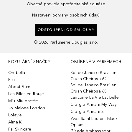
Obecná pravidla spotřebitelské soutěže
Nastavení ochrany osobních údajů
ODSTOUPENÍ OD SMLOUVY
©
2026
Parfumerie Douglas s.r.o.
POPULÁRNÍ ZNAČKY
OBLÍBENÉ V PARFÉMECH
Orebella
Sol de Janeiro Brazilian
Crush Cheirosa 62
Pixi
Sol de Janeiro Brazilian
About-Face
Crush Cheirosa 68
Les Filles en Rouje
Lancôme La Vie Est Belle
Miu Miu parfém
Giorgio Armani My Way
Jo Malone London
Giorgio Armani Sì
Lolavie
Yves Saint Laurent Black
Alma K
Opium
Pai Skincare
Gisada Ambassador