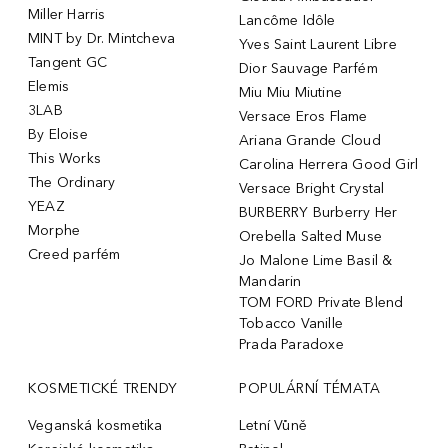
Miller Harris
Lancôme Idôle
MINT by Dr. Mintcheva
Yves Saint Laurent Libre
Tangent GC
Dior Sauvage Parfém
Elemis
Miu Miu Miutine
3LAB
Versace Eros Flame
By Eloise
Ariana Grande Cloud
This Works
Carolina Herrera Good Girl
The Ordinary
Versace Bright Crystal
YEAZ
BURBERRY Burberry Her
Morphe
Orebella Salted Muse
Creed parfém
Jo Malone Lime Basil &
Mandarin
TOM FORD Private Blend
Tobacco Vanille
Prada Paradoxe
KOSMETICKÉ TRENDY
POPULÁRNÍ TÉMATA
Veganská kosmetika
Letní Vůně