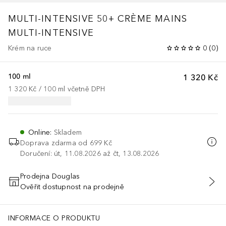
MULTI-INTENSIVE 50+
CRÈME MAINS
MULTI-INTENSIVE
Krém na ruce
0
(
0
)
100 ml
1 320 Kč
1 320 Kč
 / 
100
ml
včetně DPH
Online
:
Skladem
Doprava zdarma od 699 Kč
Doručení: út, 11.08.2026 až čt, 13.08.2026
Prodejna Douglas
Ověřit dostupnost na prodejně
PŘIDAT DO KOŠÍKU
INFORMACE O PRODUKTU