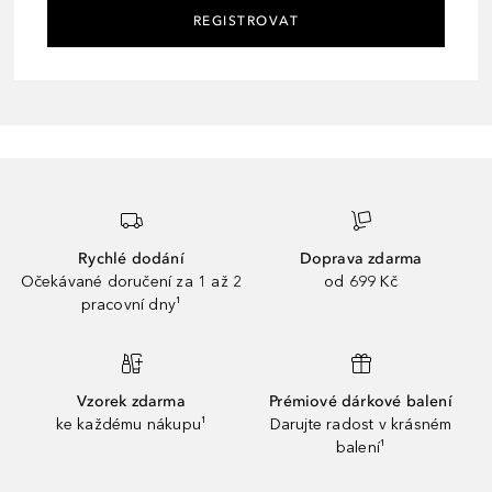
REGISTROVAT
Rychlé dodání
Doprava zdarma
Očekávané doručení za 1 až 2
od 699 Kč
pracovní dny¹
Vzorek zdarma
Prémiové dárkové balení
ke každému nákupu¹
Darujte radost v krásném
balení¹