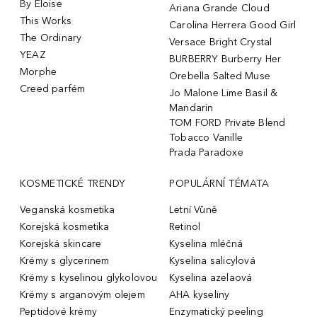
By Eloise
Ariana Grande Cloud
This Works
Carolina Herrera Good Girl
The Ordinary
Versace Bright Crystal
YEAZ
BURBERRY Burberry Her
Morphe
Orebella Salted Muse
Creed parfém
Jo Malone Lime Basil &
Mandarin
TOM FORD Private Blend
Tobacco Vanille
Prada Paradoxe
KOSMETICKÉ TRENDY
POPULÁRNÍ TÉMATA
Veganská kosmetika
Letní Vůně
Korejská kosmetika
Retinol
Korejská skincare
Kyselina mléčná
Krémy s glycerinem
Kyselina salicylová
Krémy s kyselinou glykolovou
Kyselina azelaová
Krémy s arganovým olejem
AHA kyseliny
Peptidové krémy
Enzymatický peeling