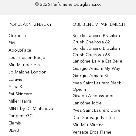
©
2026
Parfumerie Douglas s.r.o.
POPULÁRNÍ ZNAČKY
OBLÍBENÉ V PARFÉMECH
Orebella
Sol de Janeiro Brazilian
Crush Cheirosa 62
Pixi
Sol de Janeiro Brazilian
About-Face
Crush Cheirosa 68
Les Filles en Rouje
Lancôme La Vie Est Belle
Miu Miu parfém
Giorgio Armani My Way
Jo Malone London
Giorgio Armani Sì
Lolavie
Yves Saint Laurent Black
Alma K
Opium
Pai Skincare
Gisada Ambassador
Miller Harris
Lancôme Idôle
MINT by Dr. Mintcheva
Yves Saint Laurent Libre
Tangent GC
Dior Sauvage Parfém
Elemis
Miu Miu Miutine
3LAB
Versace Eros Flame