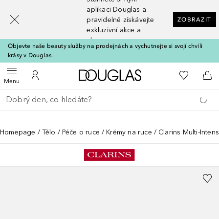
[navigation.slideout.screenreader]
aplikaci Douglas a
pravidelně získávejte
ZOBRAZIT
exkluzivní akce a
slevy
Objevte naše beauty služby na prodejnách a vychutnejte si svojí chvíli
krásy v Douglas.
Domů
K mému se
Otevřít menu
K mému účtu
Do 
Menu
Vraťte se
Proveďte vyhledávání
Homepage
Tělo
Péče o ruce
Krémy na ruce
Clarins Multi-Inte