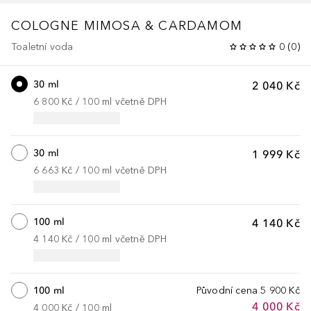
COLOGNE
MIMOSA & CARDAMOM
Toaletní voda
0
(
0
)
30 ml
2 040 Kč
6 800 Kč
 / 
100
ml
včetně DPH
30 ml
1 999 Kč
6 663 Kč
 / 
100
ml
včetně DPH
100 ml
4 140 Kč
4 140 Kč
 / 
100
ml
včetně DPH
100 ml
Původní cena
5 900 Kč
4 000 Kč
4 000 Kč
 / 
100
ml