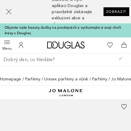
[navigation.slideout.screenreader]
aplikaci Douglas a
pravidelně získávejte
ZOBRAZIT
exkluzivní akce a
slevy
Objevte naše beauty služby na prodejnách a vychutnejte si svojí chvíli
krásy v Douglas.
Domů
K mému se
Otevřít menu
K mému účtu
Do 
Menu
Vraťte se
Proveďte vyhledávání
Homepage
Parfémy
Unisex parfémy a vůně
Parfémy
Jo Malon