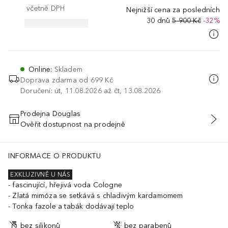
včetně DPH
Nejnižší cena za posledních
30 dnů
5 900 Kč
-32%
Online
:
Skladem
Doprava zdarma od 699 Kč
Doručení: út, 11.08.2026 až čt, 13.08.2026
Prodejna Douglas
Ověřit dostupnost na prodejně
PŘIDAT DO KOŠÍKU
INFORMACE O PRODUKTU
EXKLUZIVNĚ U NÁS
fascinující, hřejivá voda Cologne
Zlatá mimóza se setkává s chladivým kardamomem
Tonka fazole a tabák dodávají teplo
bez silikonů
bez parabenů