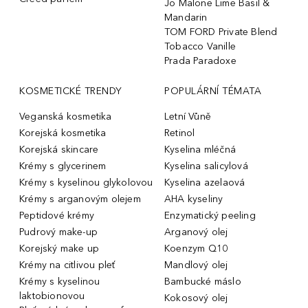
Jo Malone Lime Basil &
Mandarin
TOM FORD Private Blend
Tobacco Vanille
Prada Paradoxe
KOSMETICKÉ TRENDY
POPULÁRNÍ TÉMATA
Veganská kosmetika
Letní Vůně
Korejská kosmetika
Retinol
Korejská skincare
Kyselina mléčná
Krémy s glycerinem
Kyselina salicylová
Krémy s kyselinou glykolovou
Kyselina azelaová
Krémy s arganovým olejem
AHA kyseliny
Peptidové krémy
Enzymatický peeling
Pudrový make-up
Arganový olej
Korejský make up
Koenzym Q10
Krémy na citlivou pleť
Mandlový olej
Krémy s kyselinou
Bambucké máslo
laktobionovou
Kokosový olej