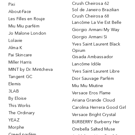
Crush Cheirosa 62
Pixi
Sol de Janeiro Brazilian
About-Face
Crush Cheirosa 68
Les Filles en Rouje
Lancôme La Vie Est Belle
Miu Miu parfém
Giorgio Armani My Way
Jo Malone London
Giorgio Armani Sì
Lolavie
Yves Saint Laurent Black
Alma K
Opium
Pai Skincare
Gisada Ambassador
Miller Harris
Lancôme Idôle
MINT by Dr. Mintcheva
Yves Saint Laurent Libre
Tangent GC
Dior Sauvage Parfém
Elemis
Miu Miu Miutine
3LAB
Versace Eros Flame
By Eloise
Ariana Grande Cloud
This Works
Carolina Herrera Good Girl
The Ordinary
Versace Bright Crystal
YEAZ
BURBERRY Burberry Her
Morphe
Orebella Salted Muse
Creed parfém