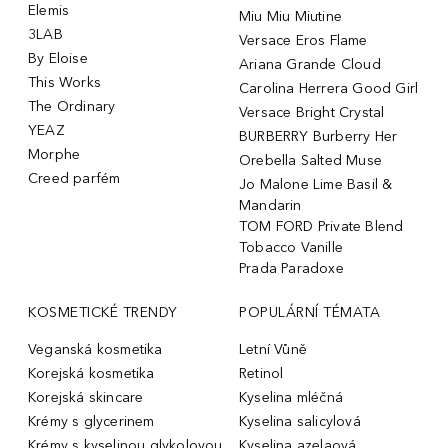
Elemis
Miu Miu Miutine
3LAB
Versace Eros Flame
By Eloise
Ariana Grande Cloud
This Works
Carolina Herrera Good Girl
The Ordinary
Versace Bright Crystal
YEAZ
BURBERRY Burberry Her
Morphe
Orebella Salted Muse
Creed parfém
Jo Malone Lime Basil &
Mandarin
TOM FORD Private Blend
Tobacco Vanille
Prada Paradoxe
KOSMETICKÉ TRENDY
POPULÁRNÍ TÉMATA
Veganská kosmetika
Letní Vůně
Korejská kosmetika
Retinol
Korejská skincare
Kyselina mléčná
Krémy s glycerinem
Kyselina salicylová
Krémy s kyselinou glykolovou
Kyselina azelaová