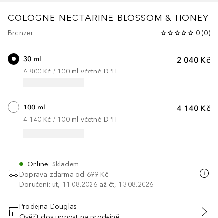
COLOGNE
NECTARINE BLOSSOM & HONEY
Bronzer
0
(
0
)
30 ml
2 040 Kč
6 800 Kč
 / 
100
ml
včetně DPH
100 ml
4 140 Kč
4 140 Kč
 / 
100
ml
včetně DPH
Online
:
Skladem
Doprava zdarma od 699 Kč
Doručení: út, 11.08.2026 až čt, 13.08.2026
Prodejna Douglas
Ověřit dostupnost na prodejně
PŘIDAT DO KOŠÍKU