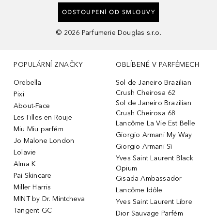
ODSTOUPENÍ OD SMLOUVY
©
2026
Parfumerie Douglas s.r.o.
POPULÁRNÍ ZNAČKY
OBLÍBENÉ V PARFÉMECH
Orebella
Sol de Janeiro Brazilian
Crush Cheirosa 62
Pixi
Sol de Janeiro Brazilian
About-Face
Crush Cheirosa 68
Les Filles en Rouje
Lancôme La Vie Est Belle
Miu Miu parfém
Giorgio Armani My Way
Jo Malone London
Giorgio Armani Sì
Lolavie
Yves Saint Laurent Black
Alma K
Opium
Pai Skincare
Gisada Ambassador
Miller Harris
Lancôme Idôle
MINT by Dr. Mintcheva
Yves Saint Laurent Libre
Tangent GC
Dior Sauvage Parfém