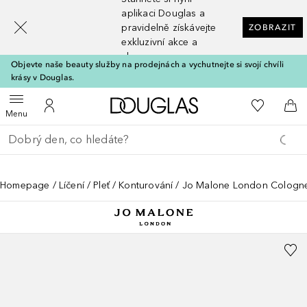
[navigation.slideout.screenreader]
aplikaci Douglas a
pravidelně získávejte
ZOBRAZIT
exkluzivní akce a
slevy
Objevte naše beauty služby na prodejnách a vychutnejte si svojí chvíli
krásy v Douglas.
Domů
K mému se
Otevřít menu
K mému účtu
Do 
Menu
Vraťte se
Proveďte vyhledávání
Homepage
Líčení
Pleť
Konturování
Jo Malone London Cologne