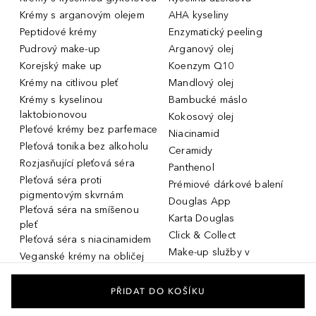
Krémy s arganovým olejem
AHA kyseliny
Peptidové krémy
Enzymatický peeling
Pudrový make-up
Arganový olej
Korejský make up
Koenzym Q10
Krémy na citlivou pleť
Mandlový olej
Krémy s kyselinou
Bambucké máslo
laktobionovou
Kokosový olej
Pleťové krémy bez parfemace
Niacinamid
Pleťová tonika bez alkoholu
Ceramidy
Rozjasňující pleťová séra
Panthenol
Pleťová séra proti
Prémiové dárkové balení
pigmentovým skvrnám
Douglas App
Pleťová séra na smíšenou
Karta Douglas
pleť
Click & Collect
Pleťová séra s niacinamidem
Make-up služby v
Veganské krémy na obličej
parfumeriích Douglas
Miniatury parfémů, cestovní
Služby v prodejnách Douglas
flakony
PŘIDAT DO KOŠÍKU
Kosmetika na rozšířené póry