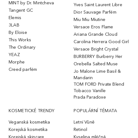
MINT by Dr. Mintcheva
Yves Saint Laurent Libre
Tangent GC
Dior Sauvage Parfém
Elemis
Miu Miu Miutine
3LAB
Versace Eros Flame
By Eloise
Ariana Grande Cloud
This Works
Carolina Herrera Good Girl
The Ordinary
Versace Bright Crystal
YEAZ
BURBERRY Burberry Her
Morphe
Orebella Salted Muse
Creed parfém
Jo Malone Lime Basil &
Mandarin
TOM FORD Private Blend
Tobacco Vanille
Prada Paradoxe
KOSMETICKÉ TRENDY
POPULÁRNÍ TÉMATA
Veganská kosmetika
Letní Vůně
Korejská kosmetika
Retinol
Korejská skincare
Kyselina mléčná