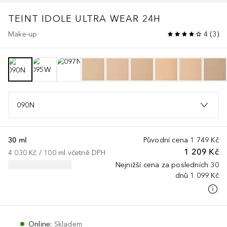
TEINT IDOLE ULTRA WEAR
24H
Make-up
4
(
3
)
090N
30 ml
Původní cena
1 749 Kč
1 209 Kč
4 030 Kč
 / 
100
ml
včetně DPH
Nejnižší cena za posledních 30
dnů
1 099 Kč
Online
:
Skladem