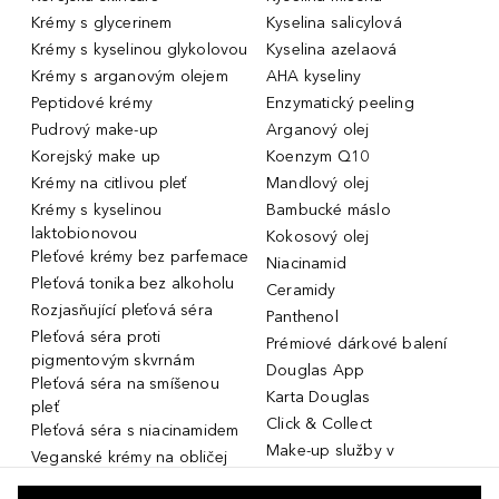
Krémy s glycerinem
Kyselina salicylová
Krémy s kyselinou glykolovou
Kyselina azelaová
Krémy s arganovým olejem
AHA kyseliny
Peptidové krémy
Enzymatický peeling
Pudrový make-up
Arganový olej
Korejský make up
Koenzym Q10
Krémy na citlivou pleť
Mandlový olej
Krémy s kyselinou
Bambucké máslo
laktobionovou
Kokosový olej
Pleťové krémy bez parfemace
Niacinamid
Pleťová tonika bez alkoholu
Ceramidy
Rozjasňující pleťová séra
Panthenol
Pleťová séra proti
Prémiové dárkové balení
pigmentovým skvrnám
Douglas App
Pleťová séra na smíšenou
Karta Douglas
pleť
Click & Collect
Pleťová séra s niacinamidem
Make-up služby v
Veganské krémy na obličej
parfumeriích Douglas
Miniatury parfémů, cestovní
Služby v prodejnách Douglas