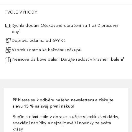
TVOJE VÝHODY
Rychlé dodání Očekávané doručení za 1 až 2 pracovní
dny¹
Doprava zdarma od 699 Kč
Vzorek zdarma ke každému nákupu¹
Prémiové dárkové balení Darujte radost v krásném balení¹
Přihlaste se k odběru našeho newsletteru a získejte
slevu 15 % na svůj první nákup!
Buďte s námi stále v obraze a užijte si exkluzivní dárky,
speciální nabídky a nejzajímavější novinky ze světa
krásy.