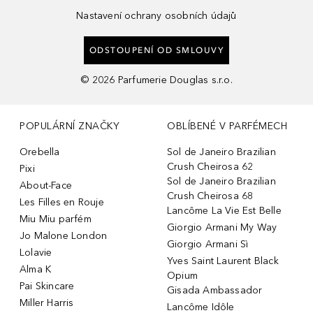
Nastavení ochrany osobních údajů
ODSTOUPENÍ OD SMLOUVY
©
2026
Parfumerie Douglas s.r.o.
POPULÁRNÍ ZNAČKY
OBLÍBENÉ V PARFÉMECH
Orebella
Sol de Janeiro Brazilian
Crush Cheirosa 62
Pixi
Sol de Janeiro Brazilian
About-Face
Crush Cheirosa 68
Les Filles en Rouje
Lancôme La Vie Est Belle
Miu Miu parfém
Giorgio Armani My Way
Jo Malone London
Giorgio Armani Sì
Lolavie
Yves Saint Laurent Black
Alma K
Opium
Pai Skincare
Gisada Ambassador
Miller Harris
Lancôme Idôle