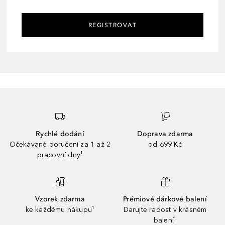
REGISTROVAT
Rychlé dodání
Doprava zdarma
Očekávané doručení za 1 až 2
od 699 Kč
pracovní dny¹
Vzorek zdarma
Prémiové dárkové balení
ke každému nákupu¹
Darujte radost v krásném
balení¹