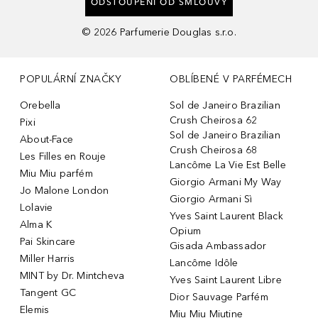
ODSTOUPENÍ OD SMLOUVY
©
2026
Parfumerie Douglas s.r.o.
POPULÁRNÍ ZNAČKY
OBLÍBENÉ V PARFÉMECH
Orebella
Sol de Janeiro Brazilian
Crush Cheirosa 62
Pixi
Sol de Janeiro Brazilian
About-Face
Crush Cheirosa 68
Les Filles en Rouje
Lancôme La Vie Est Belle
Miu Miu parfém
Giorgio Armani My Way
Jo Malone London
Giorgio Armani Sì
Lolavie
Yves Saint Laurent Black
Alma K
Opium
Pai Skincare
Gisada Ambassador
Miller Harris
Lancôme Idôle
MINT by Dr. Mintcheva
Yves Saint Laurent Libre
Tangent GC
Dior Sauvage Parfém
Elemis
Miu Miu Miutine