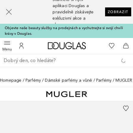
[navigation.slideout.screenreader]
aplikaci Douglas a
pravidelně získávejte
ZOBRAZIT
exkluzivní akce a
slevy
Objevte naše beauty služby na prodejnách a vychutnejte si svojí chvíli
krásy v Douglas.
Domů
K mému se
Otevřít menu
K mému účtu
Do 
Menu
Vraťte se
Proveďte vyhledávání
Homepage
Parfémy
Dámské parfémy a vůně
Parfémy
MUGLER 