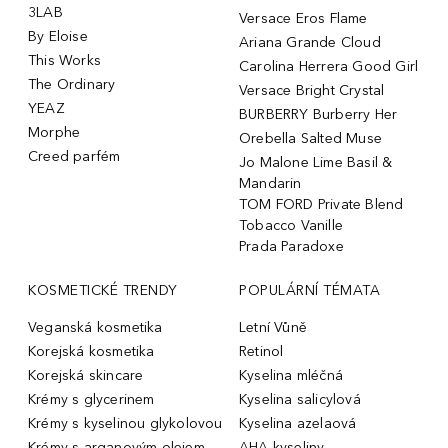
3LAB
Versace Eros Flame
By Eloise
Ariana Grande Cloud
This Works
Carolina Herrera Good Girl
The Ordinary
Versace Bright Crystal
YEAZ
BURBERRY Burberry Her
Morphe
Orebella Salted Muse
Creed parfém
Jo Malone Lime Basil &
Mandarin
TOM FORD Private Blend
Tobacco Vanille
Prada Paradoxe
KOSMETICKÉ TRENDY
POPULÁRNÍ TÉMATA
Veganská kosmetika
Letní Vůně
Korejská kosmetika
Retinol
Korejská skincare
Kyselina mléčná
Krémy s glycerinem
Kyselina salicylová
Krémy s kyselinou glykolovou
Kyselina azelaová
Krémy s arganovým olejem
AHA kyseliny