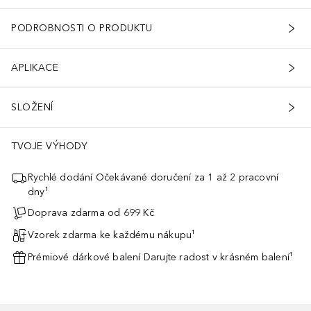
PODROBNOSTI O PRODUKTU
APLIKACE
SLOŽENÍ
TVOJE VÝHODY
Rychlé dodání Očekávané doručení za 1 až 2 pracovní
dny¹
Doprava zdarma od 699 Kč
Vzorek zdarma ke každému nákupu¹
Prémiové dárkové balení Darujte radost v krásném balení¹