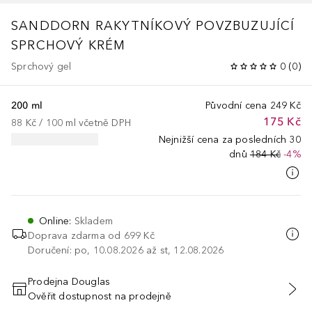
SANDDORN
RAKYTNÍKOVÝ POVZBUZUJÍCÍ
SPRCHOVÝ KRÉM
Sprchový gel
0
(
0
)
200 ml
Původní cena
249 Kč
175 Kč
88 Kč
 / 
100
ml
včetně DPH
Nejnižší cena za posledních 30
dnů
184 Kč
-4%
Online
:
Skladem
Doprava zdarma od
699 Kč
Doručení: po, 10.08.2026 až st, 12.08.2026
Prodejna Douglas
Ověřit dostupnost na prodejně
PŘIDAT DO KOŠÍKU