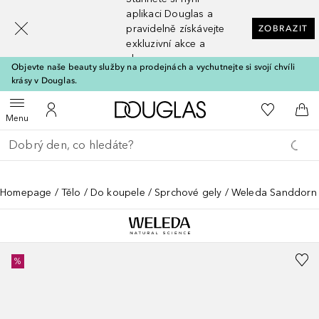
[navigation.slideout.screenreader]
aplikaci Douglas a
pravidelně získávejte
ZOBRAZIT
exkluzivní akce a
slevy
Objevte naše beauty služby na prodejnách a vychutnejte si svojí chvíli
krásy v Douglas.
Domů
K mému se
Otevřít menu
K mému účtu
Do 
Menu
Vraťte se
Proveďte vyhledávání
Homepage
Tělo
Do koupele
Sprchové gely
Weleda Sanddorn R
%