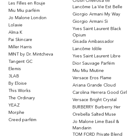
Crush Cheirosa 68
Les Filles en Rouje
Lancôme La Vie Est Belle
Miu Miu parfém
Giorgio Armani My Way
Jo Malone London
Giorgio Armani Sì
Lolavie
Yves Saint Laurent Black
Alma K
Opium
Pai Skincare
Gisada Ambassador
Miller Harris
Lancôme Idôle
MINT by Dr. Mintcheva
Yves Saint Laurent Libre
Tangent GC
Dior Sauvage Parfém
Elemis
Miu Miu Miutine
3LAB
Versace Eros Flame
By Eloise
Ariana Grande Cloud
This Works
Carolina Herrera Good Girl
The Ordinary
Versace Bright Crystal
YEAZ
BURBERRY Burberry Her
Morphe
Orebella Salted Muse
Creed parfém
Jo Malone Lime Basil &
Mandarin
TOM FORD Private Blend