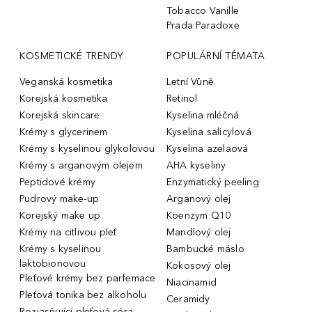
Tobacco Vanille
Prada Paradoxe
KOSMETICKÉ TRENDY
POPULÁRNÍ TÉMATA
Veganská kosmetika
Letní Vůně
Korejská kosmetika
Retinol
Korejská skincare
Kyselina mléčná
Krémy s glycerinem
Kyselina salicylová
Krémy s kyselinou glykolovou
Kyselina azelaová
Krémy s arganovým olejem
AHA kyseliny
Peptidové krémy
Enzymatický peeling
Pudrový make-up
Arganový olej
Korejský make up
Koenzym Q10
Krémy na citlivou pleť
Mandlový olej
Krémy s kyselinou
Bambucké máslo
laktobionovou
Kokosový olej
Pleťové krémy bez parfemace
Niacinamid
Pleťová tonika bez alkoholu
Ceramidy
Rozjasňující pleťová séra