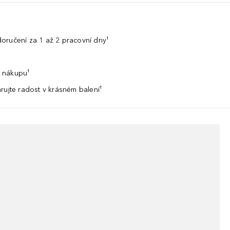
oručení za 1 až 2 pracovní dny¹
 nákupu¹
rujte radost v krásném balení¹