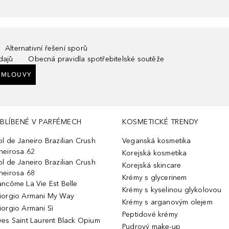
Alternativní řešení sporů
dajů
Obecná pravidla spotřebitelské soutěže
SMLOUVY
BLÍBENÉ V PARFÉMECH
KOSMETICKÉ TRENDY
ol de Janeiro Brazilian Crush
Veganská kosmetika
heirosa 62
Korejská kosmetika
ol de Janeiro Brazilian Crush
Korejská skincare
heirosa 68
Krémy s glycerinem
ancôme La Vie Est Belle
Krémy s kyselinou glykolovou
iorgio Armani My Way
Krémy s arganovým olejem
iorgio Armani Sì
Peptidové krémy
ves Saint Laurent Black Opium
Pudrový make-up