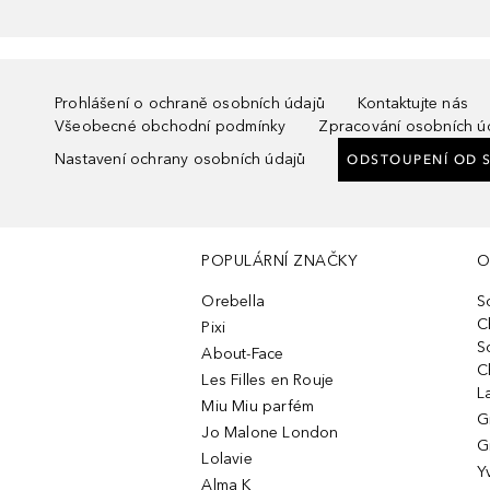
Prohlášení o ochraně osobních údajů
Kontaktujte nás
Všeobecné obchodní podmínky
Zpracování osobních ú
Nastavení ochrany osobních údajů
ODSTOUPENÍ OD 
POPULÁRNÍ ZNAČKY
O
Orebella
S
C
Pixi
S
About-Face
C
Les Filles en Rouje
L
Miu Miu parfém
G
Jo Malone London
G
Lolavie
Y
Alma K