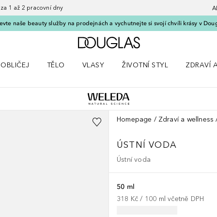
 1 až 2 pracovní dny
A
vte naše beauty služby na prodejnách a vychutnejte si svojí chvíli krásy v Dou
Domů
OBLIČEJ
TĚLO
VLASY
ŽIVOTNÍ STYL
ZDRAVÍ 
dku Líčení
Otevřít nabídku Obličej
Otevřít nabídku Tělo
Otevřít nabídku Vlasy
Otevřít nabídku Životní styl
Otevřít n
Homepage
Zdraví a wellness
ÚSTNÍ VODA
Ústní voda
50 ml
318 Kč
 / 
100
ml
včetně DPH