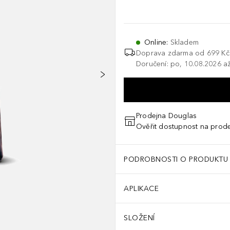
Online
:
Skladem
Doprava zdarma od
699 Kč
Doručení: po, 10.08.2026 až
Prodejna Douglas
Ověřit dostupnost na prod
PODROBNOSTI O PRODUKTU
APLIKACE
SLOŽENÍ