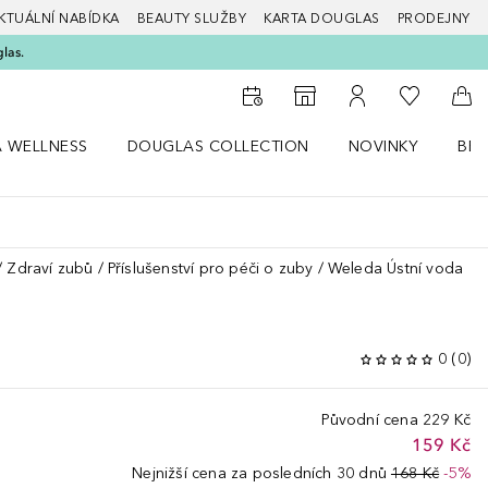
KTUÁLNÍ NABÍDKA
BEAUTY SLUŽBY
KARTA DOUGLAS
PRODEJNY
glas.
K mému se
K vyhledávači prodejen
K mému účtu
Do 
A WELLNESS
DOUGLAS COLLECTION
NOVINKY
BEA
abídku Zdraví a wellness
Otevřít nabídku Douglas Collection
Otevřít nabídku N
Ote
Zdraví zubů
Příslušenství pro péči o zuby
Weleda Ústní voda
0
(
0
)
Původní cena
229 Kč
159 Kč
Nejnižší cena za posledních 30 dnů
168 Kč
-5%