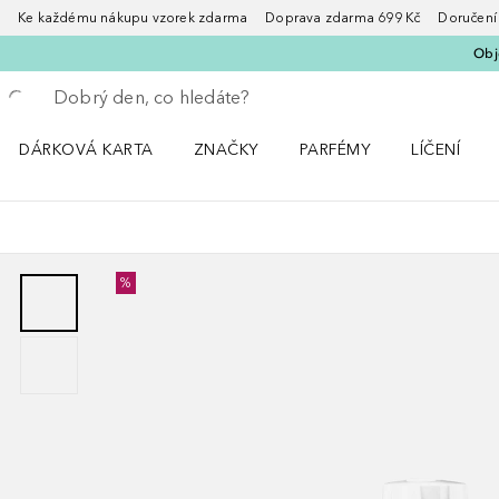
Ke každému nákupu vzorek zdarma Doprava zdarma 699 Kč Doručení za
Obje
Vraťte se
Proveďte vyhledávání
DÁRKOVÁ KARTA
ZNAČKY
PARFÉMY
LÍČENÍ
Otevřít nabídku ZNAČKY
Otevřít nabídku Parfémy
Otevřít nabí
%