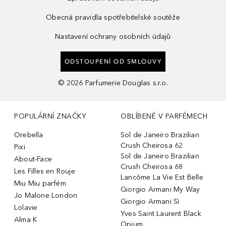
Obecná pravidla spotřebitelské soutěže
Nastavení ochrany osobních údajů
ODSTOUPENÍ OD SMLOUVY
©
2026
Parfumerie Douglas s.r.o.
POPULÁRNÍ ZNAČKY
OBLÍBENÉ V PARFÉMECH
Orebella
Sol de Janeiro Brazilian
Crush Cheirosa 62
Pixi
Sol de Janeiro Brazilian
About-Face
Crush Cheirosa 68
Les Filles en Rouje
Lancôme La Vie Est Belle
Miu Miu parfém
Giorgio Armani My Way
Jo Malone London
Giorgio Armani Sì
Lolavie
Yves Saint Laurent Black
Alma K
Opium