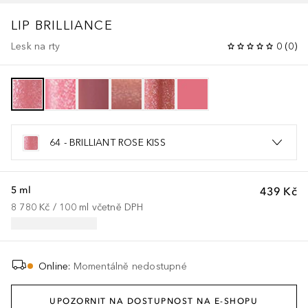
LIP BRILLIANCE
Lesk na rty
0
(
0
)
64 - BRILLIANT ROSE KISS
5 ml
439 Kč
8 780 Kč
 / 
100
ml
včetně DPH
Online
:
Momentálně nedostupné
UPOZORNIT NA DOSTUPNOST NA E-SHOPU