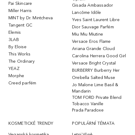
Pai Skincare
Gisada Ambassador
Miller Harris
Lancôme Idôle
MINT by Dr. Mintcheva
Yves Saint Laurent Libre
Tangent GC
Dior Sauvage Parfém
Elemis
Miu Miu Miutine
3LAB
Versace Eros Flame
By Eloise
Ariana Grande Cloud
This Works
Carolina Herrera Good Girl
The Ordinary
Versace Bright Crystal
YEAZ
BURBERRY Burberry Her
Morphe
Orebella Salted Muse
Creed parfém
Jo Malone Lime Basil &
Mandarin
TOM FORD Private Blend
Tobacco Vanille
Prada Paradoxe
KOSMETICKÉ TRENDY
POPULÁRNÍ TÉMATA
Veganská kosmetika
Letní Vůně