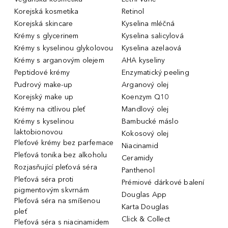
Korejská kosmetika
Retinol
Korejská skincare
Kyselina mléčná
Krémy s glycerinem
Kyselina salicylová
Krémy s kyselinou glykolovou
Kyselina azelaová
Krémy s arganovým olejem
AHA kyseliny
Peptidové krémy
Enzymatický peeling
Pudrový make-up
Arganový olej
Korejský make up
Koenzym Q10
Krémy na citlivou pleť
Mandlový olej
Krémy s kyselinou
Bambucké máslo
laktobionovou
Kokosový olej
Pleťové krémy bez parfemace
Niacinamid
Pleťová tonika bez alkoholu
Ceramidy
Rozjasňující pleťová séra
Panthenol
Pleťová séra proti
Prémiové dárkové balení
pigmentovým skvrnám
Douglas App
Pleťová séra na smíšenou
Karta Douglas
pleť
Click & Collect
Pleťová séra s niacinamidem