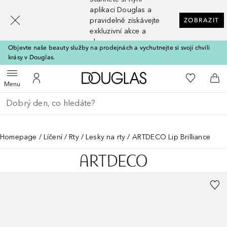
[navigation.slideout.screenreader]
aplikaci Douglas a
pravidelně získávejte
ZOBRAZIT
exkluzivní akce a
slevy
Objevte naše beauty služby na prodejnách a vychutnejte si svojí chvíli
krásy v Douglas.
Domů
K mému se
Otevřít menu
K mému účtu
Do 
Menu
Vraťte se
Proveďte vyhledávání
Homepage
Líčení
Rty
Lesky na rty
ARTDECO Lip Brilliance