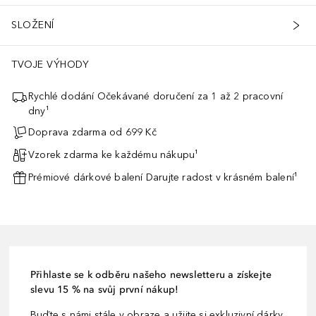
SLOŽENÍ
TVOJE VÝHODY
Rychlé dodání Očekávané doručení za 1 až 2 pracovní
dny¹
Doprava zdarma od 699 Kč
Vzorek zdarma ke každému nákupu¹
Prémiové dárkové balení Darujte radost v krásném balení¹
Přihlaste se k odběru našeho newsletteru a získejte
slevu 15 % na svůj první nákup!
Buďte s námi stále v obraze a užijte si exkluzivní dárky,