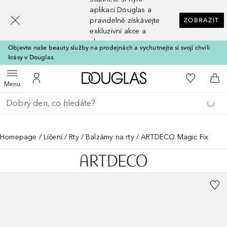
[navigation.slideout.screenreader]
aplikaci Douglas a
pravidelně získávejte
ZOBRAZIT
exkluzivní akce a
slevy
Objevte naše beauty služby na prodejnách a vychutnejte si svojí chvíli
krásy v Douglas.
Domů
K mému se
Otevřít menu
K mému účtu
Do 
Menu
Vraťte se
Proveďte vyhledávání
Homepage
Líčení
Rty
Balzámy na rty
ARTDECO Magic Fix