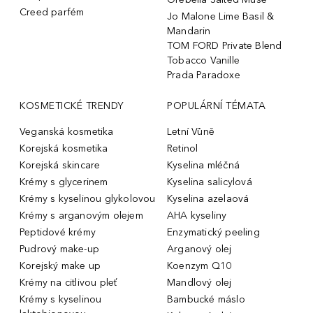
Creed parfém
Jo Malone Lime Basil &
Mandarin
TOM FORD Private Blend
Tobacco Vanille
Prada Paradoxe
KOSMETICKÉ TRENDY
POPULÁRNÍ TÉMATA
Veganská kosmetika
Letní Vůně
Korejská kosmetika
Retinol
Korejská skincare
Kyselina mléčná
Krémy s glycerinem
Kyselina salicylová
Krémy s kyselinou glykolovou
Kyselina azelaová
Krémy s arganovým olejem
AHA kyseliny
Peptidové krémy
Enzymatický peeling
Pudrový make-up
Arganový olej
Korejský make up
Koenzym Q10
Krémy na citlivou pleť
Mandlový olej
Krémy s kyselinou
Bambucké máslo