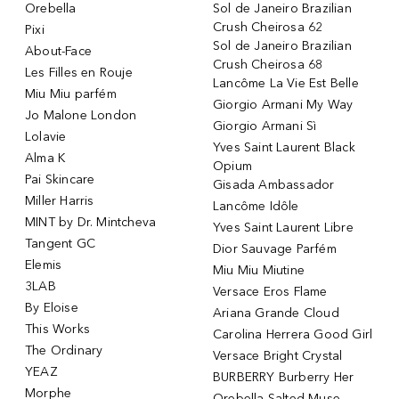
Orebella
Sol de Janeiro Brazilian
Crush Cheirosa 62
Pixi
Sol de Janeiro Brazilian
About-Face
Crush Cheirosa 68
Les Filles en Rouje
Lancôme La Vie Est Belle
Miu Miu parfém
Giorgio Armani My Way
Jo Malone London
Giorgio Armani Sì
Lolavie
Yves Saint Laurent Black
Alma K
Opium
Pai Skincare
Gisada Ambassador
Miller Harris
Lancôme Idôle
MINT by Dr. Mintcheva
Yves Saint Laurent Libre
Tangent GC
Dior Sauvage Parfém
Elemis
Miu Miu Miutine
3LAB
Versace Eros Flame
By Eloise
Ariana Grande Cloud
This Works
Carolina Herrera Good Girl
The Ordinary
Versace Bright Crystal
YEAZ
BURBERRY Burberry Her
Morphe
Orebella Salted Muse