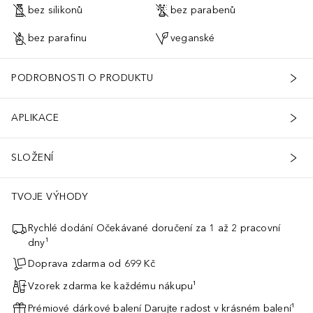
bez silikonů
bez parabenů
bez parafinu
veganské
PODROBNOSTI O PRODUKTU
APLIKACE
SLOŽENÍ
TVOJE VÝHODY
Rychlé dodání Očekávané doručení za 1 až 2 pracovní
dny¹
Doprava zdarma od 699 Kč
Vzorek zdarma ke každému nákupu¹
Prémiové dárkové balení Darujte radost v krásném balení¹