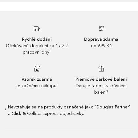
Rychlé dodání
Doprava zdarma
Očekávané doručení za 1 až 2
od 699 Kč
pracovní dny¹
Vzorek zdarma
Prémiové dárkové balení
ke každému nákupu¹
Darujte radost v krásném
balení¹
Nevztahuje se na produkty označené jako "Douglas Partner"
¹
a Click & Collect Express objednávky.