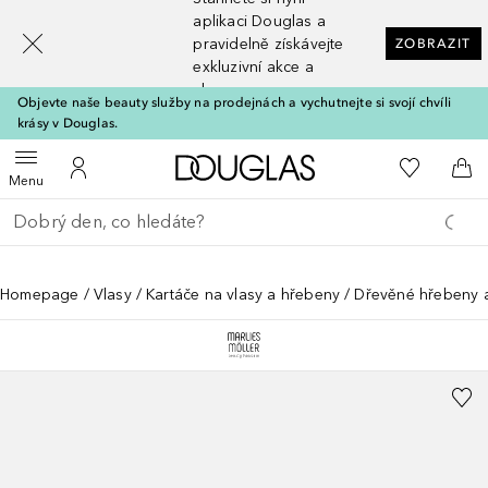
[navigation.slideout.screenreader]
aplikaci Douglas a
pravidelně získávejte
ZOBRAZIT
exkluzivní akce a
slevy
Objevte naše beauty služby na prodejnách a vychutnejte si svojí chvíli
krásy v Douglas.
Domů
K mému se
Otevřít menu
K mému účtu
Do 
Menu
Vraťte se
Proveďte vyhledávání
Homepage
Vlasy
Kartáče na vlasy a hřebeny
Dřevěné hřebeny a