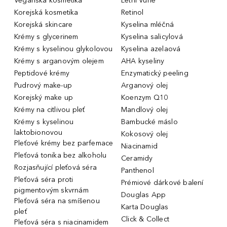
Veganská kosmetika
Letní Vůně
Korejská kosmetika
Retinol
Korejská skincare
Kyselina mléčná
Krémy s glycerinem
Kyselina salicylová
Krémy s kyselinou glykolovou
Kyselina azelaová
Krémy s arganovým olejem
AHA kyseliny
Peptidové krémy
Enzymatický peeling
Pudrový make-up
Arganový olej
Korejský make up
Koenzym Q10
Krémy na citlivou pleť
Mandlový olej
Krémy s kyselinou
Bambucké máslo
laktobionovou
Kokosový olej
Pleťové krémy bez parfemace
Niacinamid
Pleťová tonika bez alkoholu
Ceramidy
Rozjasňující pleťová séra
Panthenol
Pleťová séra proti
Prémiové dárkové balení
pigmentovým skvrnám
Douglas App
Pleťová séra na smíšenou
Karta Douglas
pleť
Click & Collect
Pleťová séra s niacinamidem