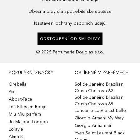
Obecná pravidla spotřebitelské soutěže
Nastavení ochrany osobních údajů
ODSTOUPENÍ OD SMLOUVY
©
2026
Parfumerie Douglas s.r.o.
POPULÁRNÍ ZNAČKY
OBLÍBENÉ V PARFÉMECH
Orebella
Sol de Janeiro Brazilian
Crush Cheirosa 62
Pixi
Sol de Janeiro Brazilian
About-Face
Crush Cheirosa 68
Les Filles en Rouje
Lancôme La Vie Est Belle
Miu Miu parfém
Giorgio Armani My Way
Jo Malone London
Giorgio Armani Sì
Lolavie
Yves Saint Laurent Black
Alma K
Opium