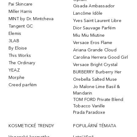
Pai Skincare
Gisada Ambassador
Miller Harris
Lancôme Idôle
MINT by Dr. Mintcheva
Yves Saint Laurent Libre
Tangent GC
Dior Sauvage Parfém
Elemis
Miu Miu Miutine
3LAB
Versace Eros Flame
By Eloise
Ariana Grande Cloud
This Works
Carolina Herrera Good Girl
The Ordinary
Versace Bright Crystal
YEAZ
BURBERRY Burberry Her
Morphe
Orebella Salted Muse
Creed parfém
Jo Malone Lime Basil &
Mandarin
TOM FORD Private Blend
Tobacco Vanille
Prada Paradoxe
KOSMETICKÉ TRENDY
POPULÁRNÍ TÉMATA