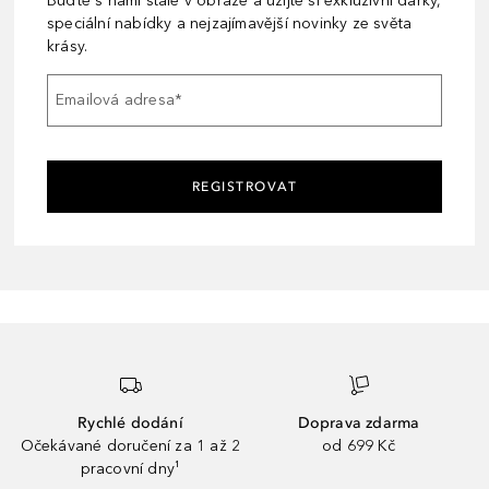
Buďte s námi stále v obraze a užijte si exkluzivní dárky,
speciální nabídky a nejzajímavější novinky ze světa
krásy.
Emailová adresa
*
REGISTROVAT
Rychlé dodání
Doprava zdarma
Očekávané doručení za 1 až 2
od 699 Kč
pracovní dny¹