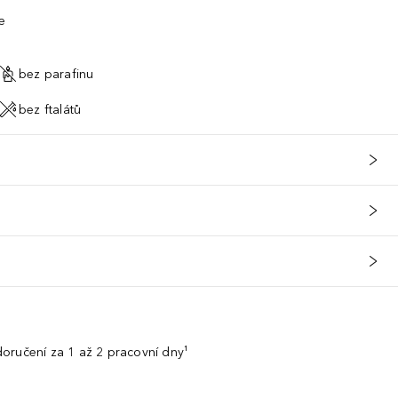
e
bez parafinu
bez ftalátů
oručení za 1 až 2 pracovní dny¹