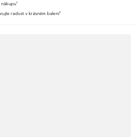
 nákupu¹
rujte radost v krásném balení¹