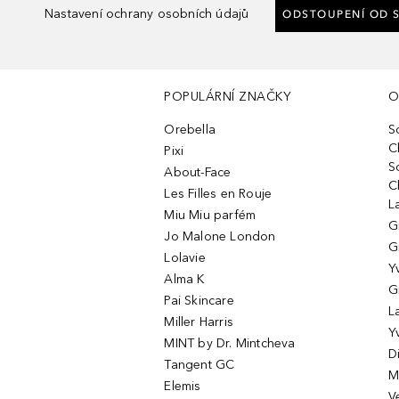
Nastavení ochrany osobních údajů
ODSTOUPENÍ OD 
POPULÁRNÍ ZNAČKY
O
Orebella
S
C
Pixi
S
About-Face
C
Les Filles en Rouje
L
Miu Miu parfém
G
Jo Malone London
G
Lolavie
Y
Alma K
G
Pai Skincare
L
Miller Harris
Y
MINT by Dr. Mintcheva
D
Tangent GC
M
Elemis
V