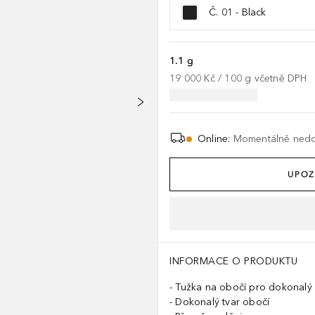
Č. 01 - Black
1.1 g
19 000 Kč
 / 
100
g
včetně DPH
Online
:
Momentálně ned
UPOZ
INFORMACE O PRODUKTU
Tužka na obočí pro dokonalý
Dokonalý tvar obočí