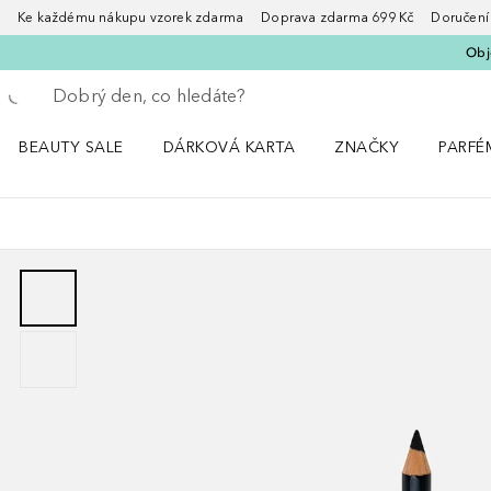
Ke každému nákupu vzorek zdarma Doprava zdarma 699 Kč Doručení za
Obje
Vraťte se
Proveďte vyhledávání
BEAUTY SALE
DÁRKOVÁ KARTA
ZNAČKY
PARFÉ
Otevřít nabídku BEAUTY SALE
Otevřít nabídku ZNA
Otevřít