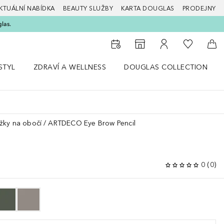
KTUÁLNÍ NABÍDKA
BEAUTY SLUŽBY
KARTA DOUGLAS
PRODEJNY
glas.
K mému se
K vyhledávači prodejen
K mému účtu
Do 
STYL
ZDRAVÍ A WELLNESS
DOUGLAS COLLECTION
bídku Životní styl
Otevřít nabídku Zdraví a wellness
Otevřít nabídku Douglas Colle
žky na obočí
ARTDECO Eye Brow Pencil
0
(
0
)