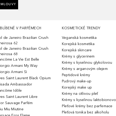
SMLOUVY
BLÍBENÉ V PARFÉMECH
KOSMETICKÉ TRENDY
ol de Janeiro Brazilian Crush
Veganská kosmetika
heirosa 62
Korejská kosmetika
ol de Janeiro Brazilian Crush
Korejská skincare
heirosa 68
Krémy s glycerinem
ancôme La Vie Est Belle
Krémy s kyselinou glykolovou
iorgio Armani My Way
Krémy s arganovým olejem
iorgio Armani Sì
Peptidové krémy
ves Saint Laurent Black Opium
Pudrový make-up
isada Ambassador
Korejský make up
ancôme Idôle
Krémy na citlivou pleť
ves Saint Laurent Libre
Krémy s kyselinou laktobionov
ior Sauvage Parfém
Pleťové krémy bez parfemace
iu Miu Miutine
Pleťová tonika bez alkoholu
ersace Eros Flame