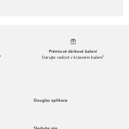
Prémiové dárkové balení
¹
Darujte radost v krásném balení¹
Douglas aplikace
Sledujte nás