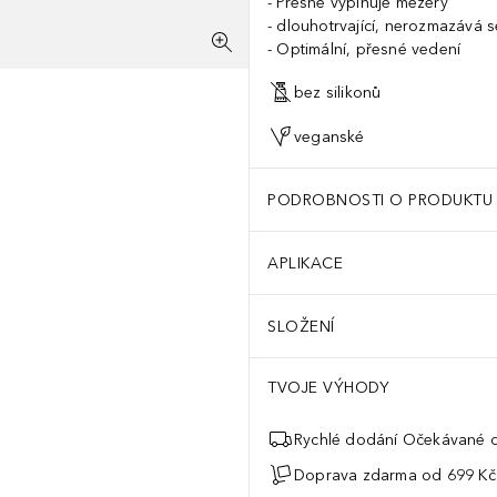
Přesně vyplňuje mezery
dlouhotrvající, nerozmazává s
Optimální, přesné vedení
bez silikonů
veganské
PODROBNOSTI O PRODUKTU
APLIKACE
SLOŽENÍ
TVOJE VÝHODY
Rychlé dodání Očekávané d
Doprava zdarma od 699 Kč