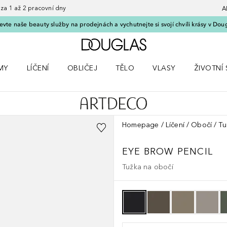
 1 až 2 pracovní dny
A
vte naše beauty služby na prodejnách a vychutnejte si svojí chvíli krásy v Dou
Domů
MY
LÍČENÍ
OBLIČEJ
TĚLO
VLASY
ŽIVOTNÍ 
ČKY
 nabídku Parfémy
Otevřít nabídku Líčení
Otevřít nabídku Obličej
Otevřít nabídku Tělo
Otevřít nabídku Vlasy
Otevřít na
Homepage
Líčení
Obočí
Tu
EYE BROW PENCIL
Tužka na obočí