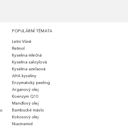
POPULÁRNÍ TÉMATA
Letní Vůně
Retinol
Kyselina mléčná
Kyselina salicylová
Kyselina azelaová
AHA kyseliny
Enzymatický peeling
Arganový olej
Koenzym Q10
Mandlový olej
ou
Bambucké máslo
Kokosový olej
Niacinamid