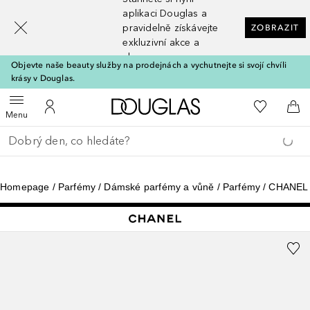
[navigation.slideout.screenreader]
aplikaci Douglas a
pravidelně získávejte
ZOBRAZIT
exkluzivní akce a
slevy
Objevte naše beauty služby na prodejnách a vychutnejte si svojí chvíli
krásy v Douglas.
Domů
K mému se
Otevřít menu
K mému účtu
Do 
Menu
Vraťte se
Proveďte vyhledávání
Homepage
Parfémy
Dámské parfémy a vůně
Parfémy
CHANEL