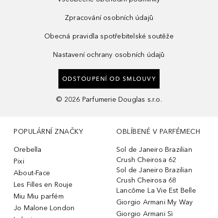
Zpracování osobních údajů
Obecná pravidla spotřebitelské soutěže
Nastavení ochrany osobních údajů
ODSTOUPENÍ OD SMLOUVY
©
2026
Parfumerie Douglas s.r.o.
POPULÁRNÍ ZNAČKY
OBLÍBENÉ V PARFÉMECH
Orebella
Sol de Janeiro Brazilian
Crush Cheirosa 62
Pixi
Sol de Janeiro Brazilian
About-Face
Crush Cheirosa 68
Les Filles en Rouje
Lancôme La Vie Est Belle
Miu Miu parfém
Giorgio Armani My Way
Jo Malone London
Giorgio Armani Sì