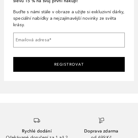
slevu 15 % na svůj první nákup!
Buďte s námi stále v obraze a užijte si exkluzivní dárky,
speciální nabídky a nejzajímavější novinky ze světa
krásy.
Emailová adresa
*
REGISTROVAT
Rychlé dodání
Doprava zdarma
Očekávané doručení za 1 až 2
od 699 Kč