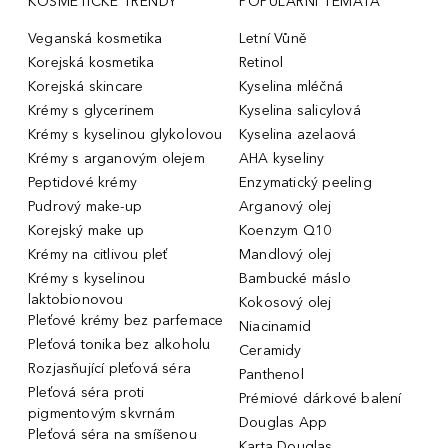
KOSMETICKÉ TRENDY
POPULÁRNÍ TÉMATA
Veganská kosmetika
Letní Vůně
Korejská kosmetika
Retinol
Korejská skincare
Kyselina mléčná
Krémy s glycerinem
Kyselina salicylová
Krémy s kyselinou glykolovou
Kyselina azelaová
Krémy s arganovým olejem
AHA kyseliny
Peptidové krémy
Enzymatický peeling
Pudrový make-up
Arganový olej
Korejský make up
Koenzym Q10
Krémy na citlivou pleť
Mandlový olej
Krémy s kyselinou
Bambucké máslo
laktobionovou
Kokosový olej
Pleťové krémy bez parfemace
Niacinamid
Pleťová tonika bez alkoholu
Ceramidy
Rozjasňující pleťová séra
Panthenol
Pleťová séra proti
Prémiové dárkové balení
pigmentovým skvrnám
Douglas App
Pleťová séra na smíšenou
Karta Douglas