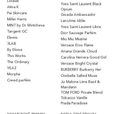
Lolavie
Yves Saint Laurent Black
Alma K
Opium
Pai Skincare
Gisada Ambassador
Miller Harris
Lancôme Idôle
MINT by Dr. Mintcheva
Yves Saint Laurent Libre
Tangent GC
Dior Sauvage Parfém
Elemis
Miu Miu Miutine
3LAB
Versace Eros Flame
By Eloise
Ariana Grande Cloud
This Works
Carolina Herrera Good Girl
The Ordinary
Versace Bright Crystal
YEAZ
BURBERRY Burberry Her
Morphe
Orebella Salted Muse
Creed parfém
Jo Malone Lime Basil &
Mandarin
TOM FORD Private Blend
Tobacco Vanille
Prada Paradoxe