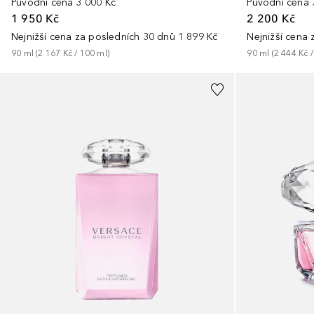
Původní cena
3 000 Kč
Původní cena
1 950 Kč
2 200 Kč
Nejnižší cena za posledních 30 dnů
1 899 Kč
Nejnižší cena
90
ml
 (
2 167 Kč
 / 
100
ml
)
90
ml
 (
2 444 Kč
 /