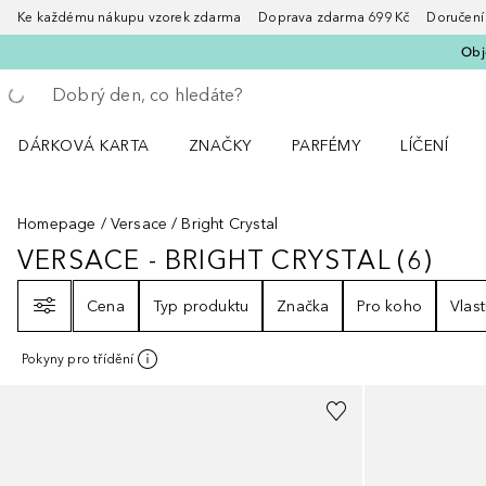
Ke každému nákupu vzorek zdarma Doprava zdarma 699 Kč Doručení za
Obje
Vraťte se
Proveďte vyhledávání
DÁRKOVÁ KARTA
ZNAČKY
PARFÉMY
LÍČENÍ
Otevřít nabídku ZNAČKY
Otevřít nabídku Parfémy
Otevřít nabí
Homepage
Versace
Bright Crystal
VERSACE - BRIGHT CRYSTAL
(
6
)
VERSACE - BRIGHT CRYSTAL
6
VÝS
Filtr
Cena
Typ produktu
Značka
Pro koho
Vlast
Pokyny pro třídění