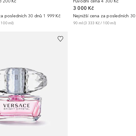
Původní cena
4 300 Kč
3 200 Kč
3 000 Kč
Nejnižší cena za posledních 30
 za posledních 30 dnů
1 999 Kč
90
ml
 (
3 333 Kč
 / 
100
ml
)
 
100
ml
)