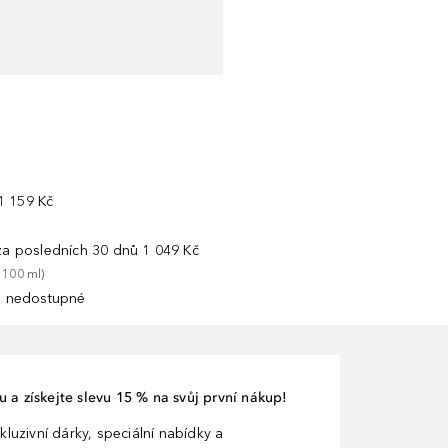
1 159 Kč
 za posledních 30 dnů
1 049 Kč
 
100
ml
)
 nedostupné
 a získejte slevu 15 % na svůj první nákup!
kluzivní dárky, speciální nabídky a