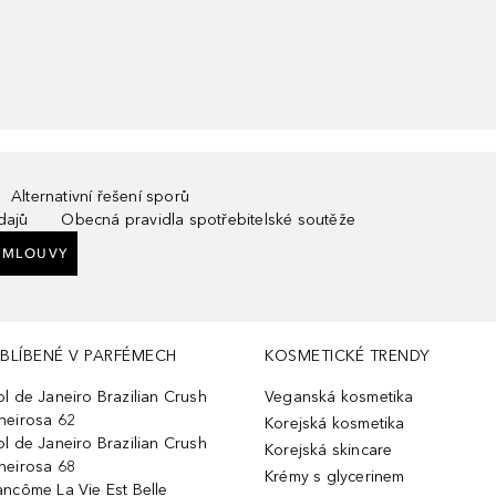
Alternativní řešení sporů
dajů
Obecná pravidla spotřebitelské soutěže
SMLOUVY
BLÍBENÉ V PARFÉMECH
KOSMETICKÉ TRENDY
ol de Janeiro Brazilian Crush
Veganská kosmetika
heirosa 62
Korejská kosmetika
ol de Janeiro Brazilian Crush
Korejská skincare
heirosa 68
Krémy s glycerinem
ancôme La Vie Est Belle