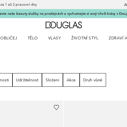
 1 až 2 pracovní dny
A
vte naše beauty služby na prodejnách a vychutnejte si svojí chvíli krásy v Dou
Domů
OBLIČEJ
TĚLO
VLASY
ŽIVOTNÍ STYL
ZDRAVÍ 
dku Líčení
Otevřít nabídku Obličej
Otevřít nabídku Tělo
Otevřít nabídku Vlasy
Otevřít nabídku Životní styl
Otevřít n
LEDKY
nosti
Udržitelnost
Složení
Akce
Druh vůně