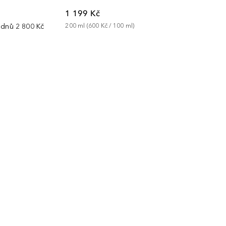
1 199 Kč
 dnů
2 800 Kč
200
ml
 (
600 Kč
 / 
100
ml
)