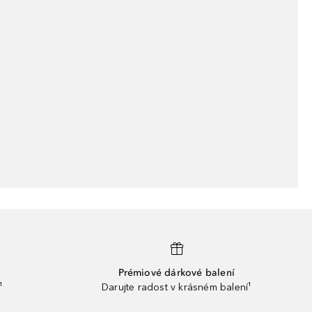
Prémiové dárkové balení
¹
Darujte radost v krásném balení¹