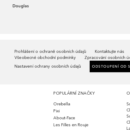
Douglas
Prohlášení o ochraně osobních údajů
Kontaktujte nás
Všeobecné obchodní podmínky
Zpracování osobních ú
Nastavení ochrany osobních údajů
ODSTOUPENÍ OD 
POPULÁRNÍ ZNAČKY
O
Orebella
S
C
Pixi
S
About-Face
C
Les Filles en Rouje
L