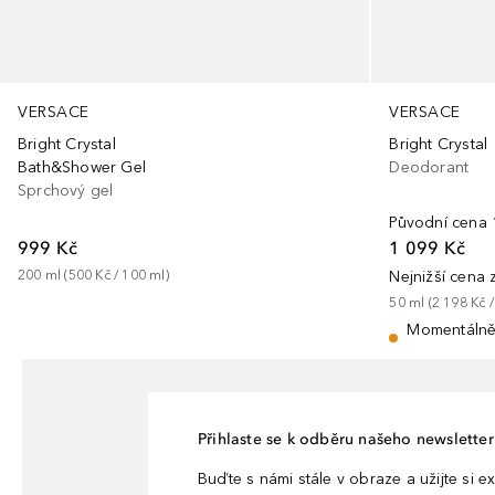
VERSACE
VERSACE
Bright Crystal
Bright Crystal
Bath&Shower Gel
Deodorant
Sprchový gel
Původní cena
999 Kč
1 099 Kč
200
ml
 (
500 Kč
 / 
100
ml
)
Nejnižší cena
50
ml
 (
2 198 Kč
 /
Momentálně
Přihlaste se k odběru našeho newsletteru
Buďte s námi stále v obraze a užijte si ex