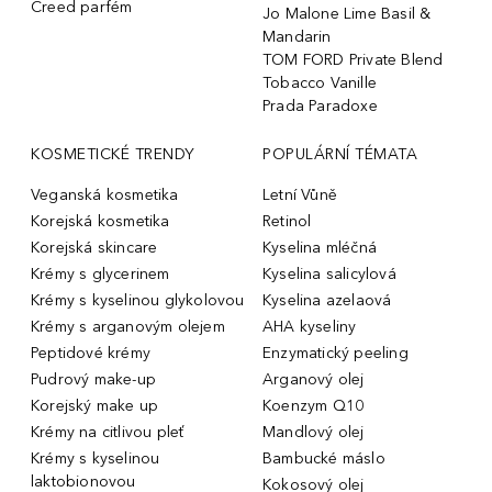
Creed parfém
Jo Malone Lime Basil &
Mandarin
TOM FORD Private Blend
Tobacco Vanille
Prada Paradoxe
KOSMETICKÉ TRENDY
POPULÁRNÍ TÉMATA
Veganská kosmetika
Letní Vůně
Korejská kosmetika
Retinol
Korejská skincare
Kyselina mléčná
Krémy s glycerinem
Kyselina salicylová
Krémy s kyselinou glykolovou
Kyselina azelaová
Krémy s arganovým olejem
AHA kyseliny
Peptidové krémy
Enzymatický peeling
Pudrový make-up
Arganový olej
Korejský make up
Koenzym Q10
Krémy na citlivou pleť
Mandlový olej
Krémy s kyselinou
Bambucké máslo
laktobionovou
Kokosový olej