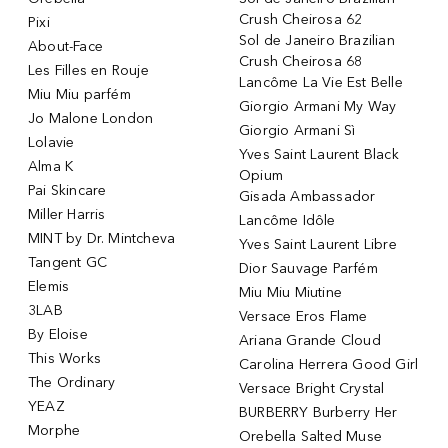
Crush Cheirosa 62
Pixi
Sol de Janeiro Brazilian
About-Face
Crush Cheirosa 68
Les Filles en Rouje
Lancôme La Vie Est Belle
Miu Miu parfém
Giorgio Armani My Way
Jo Malone London
Giorgio Armani Sì
Lolavie
Yves Saint Laurent Black
Alma K
Opium
Pai Skincare
Gisada Ambassador
Miller Harris
Lancôme Idôle
MINT by Dr. Mintcheva
Yves Saint Laurent Libre
Tangent GC
Dior Sauvage Parfém
Elemis
Miu Miu Miutine
3LAB
Versace Eros Flame
By Eloise
Ariana Grande Cloud
This Works
Carolina Herrera Good Girl
The Ordinary
Versace Bright Crystal
YEAZ
BURBERRY Burberry Her
Morphe
Orebella Salted Muse