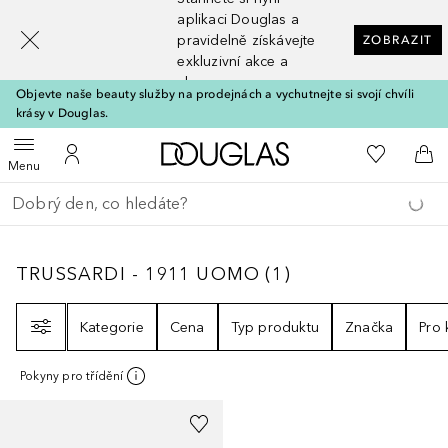
[navigation.slideout.screenreader]
aplikaci Douglas a
pravidelně získávejte
ZOBRAZIT
exkluzivní akce a
slevy
Objevte naše beauty služby na prodejnách a vychutnejte si svojí chvíli
krásy v Douglas.
Domů
K mému se
Otevřít menu
K mému účtu
Do 
Menu
Vraťte se
Proveďte vyhledávání
TRUSSARDI - 1911 UOMO
1
VÝSLEDKY
TRUSSARDI - 1911 UOMO
(
1
)
Filtr
Kategorie
Cena
Typ produktu
Značka
Pro
Pokyny pro třídění