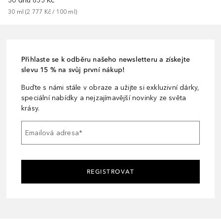
30 dnů
833 Kč
30
ml
 (
2 777 Kč
 / 
100
ml
)
Přihlaste se k odběru našeho newsletteru a získejte
slevu 15 % na svůj první nákup!
Buďte s námi stále v obraze a užijte si exkluzivní dárky,
speciální nabídky a nejzajímavější novinky ze světa
krásy.
Emailová adresa
*
REGISTROVAT