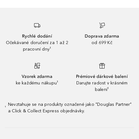
Rychlé dodání
Doprava zdarma
Očekávané doručení za 1 až 2
od 699 Kč
pracovní dny¹
Vzorek zdarma
Prémiové dárkové balení
ke každému nákupu¹
Darujte radost v krásném
balení¹
Nevztahuje se na produkty označené jako "Douglas Partner"
¹
a Click & Collect Express objednávky.