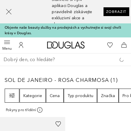
[navigation.slideout.screenreader]
aplikaci Douglas a
pravidelně získávejte
ZOBRAZIT
exkluzivní akce a
slevy
Objevte naše beauty služby na prodejnách a vychutnejte si svojí chvíli
krásy v Douglas.
Domů
K mému se
Otevřít menu
K mému účtu
Do 
Menu
Vraťte se
Proveďte vyhledávání
SOL DE JANEIRO - ROSA CHARMOSA
1
VÝS
SOL DE JANEIRO - ROSA CHARMOSA
(
1
)
Filtr
Kategorie
Cena
Typ produktu
Značka
Pro
Pokyny pro třídění