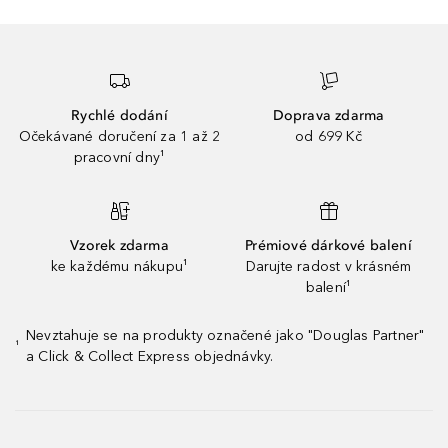
Rychlé dodání
Doprava zdarma
Očekávané doručení za 1 až 2
od 699 Kč
pracovní dny¹
Vzorek zdarma
Prémiové dárkové balení
ke každému nákupu¹
Darujte radost v krásném
balení¹
Nevztahuje se na produkty označené jako "Douglas Partner"
¹
a Click & Collect Express objednávky.