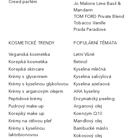
Creed parfém
Jo Malone Lime Basil &
Mandarin
TOM FORD Private Blend
Tobacco Vanille
Prada Paradoxe
KOSMETICKÉ TRENDY
POPULÁRNÍ TÉMATA
Veganská kosmetika
Letní Vůně
Korejská kosmetika
Retinol
Korejská skincare
Kyselina mléčná
Krémy s glycerinem
Kyselina salicylová
Krémy s kyselinou glykolovou
Kyselina azelaová
Krémy s arganovým olejem
AHA kyseliny
Peptidové krémy
Enzymatický peeling
Pudrový make-up
Arganový olej
Korejský make up
Koenzym Q10
Krémy na citlivou pleť
Mandlový olej
Krémy s kyselinou
Bambucké máslo
laktobionovou
Kokosový olej