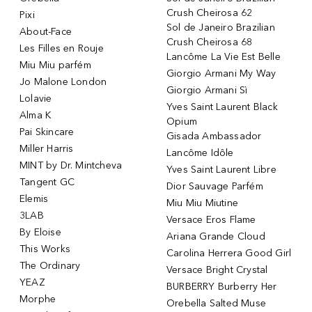
Crush Cheirosa 62
Pixi
Sol de Janeiro Brazilian
About-Face
Crush Cheirosa 68
Les Filles en Rouje
Lancôme La Vie Est Belle
Miu Miu parfém
Giorgio Armani My Way
Jo Malone London
Giorgio Armani Sì
Lolavie
Yves Saint Laurent Black
Alma K
Opium
Pai Skincare
Gisada Ambassador
Miller Harris
Lancôme Idôle
MINT by Dr. Mintcheva
Yves Saint Laurent Libre
Tangent GC
Dior Sauvage Parfém
Elemis
Miu Miu Miutine
3LAB
Versace Eros Flame
By Eloise
Ariana Grande Cloud
This Works
Carolina Herrera Good Girl
The Ordinary
Versace Bright Crystal
YEAZ
BURBERRY Burberry Her
Morphe
Orebella Salted Muse