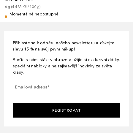
6
g
 (
4 483 Kč
 / 
100
g
)
Momentálně nedostupné
Přihlaste se k odběru našeho newsletteru a získejte
slevu 15 % na svůj první nákup!
Buďte s námi stále v obraze a užijte si exkluzivní dárky,
speciální nabídky a nejzajímavější novinky ze světa
krásy.
Emailová adresa
*
REGISTROVAT