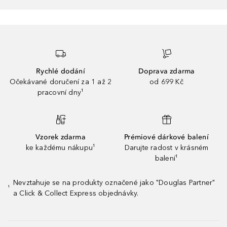
Rychlé dodání
Doprava zdarma
Očekávané doručení za 1 až 2
od 699 Kč
pracovní dny¹
Vzorek zdarma
Prémiové dárkové balení
ke každému nákupu¹
Darujte radost v krásném
balení¹
Nevztahuje se na produkty označené jako "Douglas Partner"
¹
a Click & Collect Express objednávky.