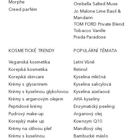
Morphe
Orebella Salted Muse
Creed parfém
Jo Malone Lime Basil &
Mandarin
TOM FORD Private Blend
Tobacco Vanille
Prada Paradoxe
KOSMETICKÉ TRENDY
POPULÁRNÍ TÉMATA
Veganská kosmetika
Letní Vůně
Korejská kosmetika
Retinol
Korejská skincare
Kyselina mléčná
Krémy s glycerinem
Kyselina salicylová
Krémy s kyselinou glykolovou
Kyselina azelaová
Krémy s arganovým olejem
AHA kyseliny
Peptidové krémy
Enzymatický peeling
Pudrový make-up
Arganový olej
Korejský make up
Koenzym Q10
Krémy na citlivou pleť
Mandlový olej
Krémy s kyselinou
Bambucké máslo