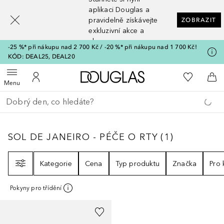
[navigation.slideout.screenreader]
aplikaci Douglas a
pravidelně získávejte
ZOBRAZIT
exkluzivní akce a
slevy
-25 %* při nákupu nad 2 700 Kč / -20 %* při nákupu nad 1 700 Kč!
KÓD: DEAL25, DEAL20
Domů
K mému se
Otevřít menu
K mému účtu
Do 
Menu
Vraťte se
Proveďte vyhledávání
SOL DE JANEIRO - PÉČE O RTY
1
VÝSLEDKY
SOL DE JANEIRO - PÉČE O RTY
(
1
)
Filtr
Kategorie
Cena
Typ produktu
Značka
Pro
Pokyny pro třídění