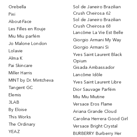
Orebella
Sol de Janeiro Brazilian
Crush Cheirosa 62
Pixi
Sol de Janeiro Brazilian
About-Face
Crush Cheirosa 68
Les Filles en Rouje
Lancôme La Vie Est Belle
Miu Miu parfém
Giorgio Armani My Way
Jo Malone London
Giorgio Armani Sì
Lolavie
Yves Saint Laurent Black
Alma K
Opium
Pai Skincare
Gisada Ambassador
Miller Harris
Lancôme Idôle
MINT by Dr. Mintcheva
Yves Saint Laurent Libre
Tangent GC
Dior Sauvage Parfém
Elemis
Miu Miu Miutine
3LAB
Versace Eros Flame
By Eloise
Ariana Grande Cloud
This Works
Carolina Herrera Good Girl
The Ordinary
Versace Bright Crystal
YEAZ
BURBERRY Burberry Her