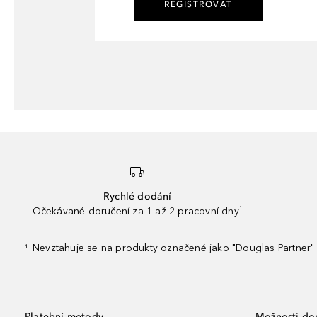
REGISTROVAT
Rychlé dodání
Očekávané doručení za 1 až 2 pracovní dny¹
Nevztahuje se na produkty označené jako "Douglas Partner" 
¹
Platební metody
Možnosti do