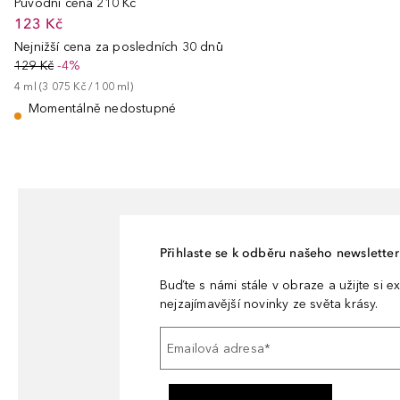
Původní cena
210 Kč
123 Kč
Nejnižší cena za posledních 30 dnů
129 Kč
-4%
4
ml
 (
3 075 Kč
 / 
100
ml
)
Momentálně nedostupné
Přihlaste se k odběru našeho newsletteru
Buďte s námi stále v obraze a užijte si ex
nejzajímavější novinky ze světa krásy.
Emailová adresa
*