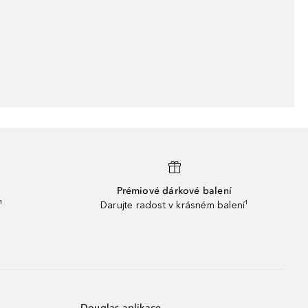
Prémiové dárkové balení
¹
Darujte radost v krásném balení¹
Douglas aplikace