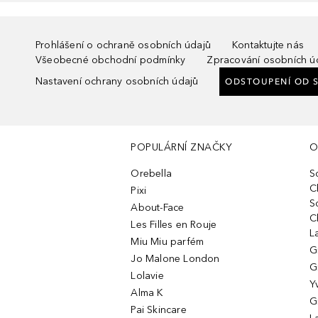
Prohlášení o ochraně osobních údajů
Kontaktujte nás
Všeobecné obchodní podmínky
Zpracování osobních ú
Nastavení ochrany osobních údajů
ODSTOUPENÍ OD 
POPULÁRNÍ ZNAČKY
O
Orebella
S
C
Pixi
S
About-Face
C
Les Filles en Rouje
L
Miu Miu parfém
G
Jo Malone London
G
Lolavie
Y
Alma K
G
Pai Skincare