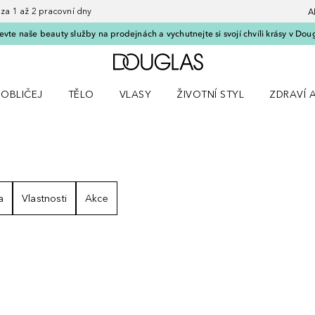
 1 až 2 pracovní dny
A
vte naše beauty služby na prodejnách a vychutnejte si svojí chvíli krásy v Dou
Domů
OBLIČEJ
TĚLO
VLASY
ŽIVOTNÍ STYL
ZDRAVÍ 
dku Líčení
Otevřít nabídku Obličej
Otevřít nabídku Tělo
Otevřít nabídku Vlasy
Otevřít nabídku Životní styl
Otevřít n
LEDKY
a
Vlastnosti
Akce