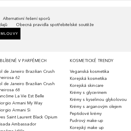
Alternativní řešení sporů
dajů
Obecná pravidla spotřebitelské soutěže
SMLOUVY
BLÍBENÉ V PARFÉMECH
KOSMETICKÉ TRENDY
ol de Janeiro Brazilian Crush
Veganská kosmetika
heirosa 62
Korejská kosmetika
ol de Janeiro Brazilian Crush
Korejská skincare
heirosa 68
Krémy s glycerinem
ancôme La Vie Est Belle
Krémy s kyselinou glykolovou
iorgio Armani My Way
Krémy s arganovým olejem
iorgio Armani Sì
Peptidové krémy
ves Saint Laurent Black Opium
Pudrový make-up
isada Ambassador
Korejský make up