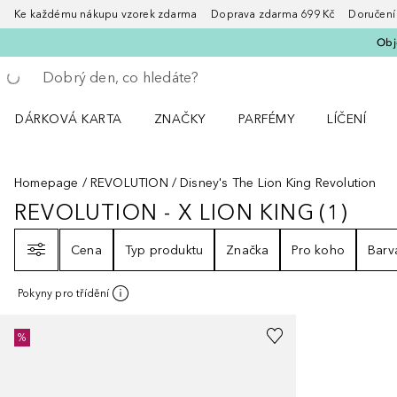
Ke každému nákupu vzorek zdarma Doprava zdarma 699 Kč Doručení za
Obje
Vraťte se
Proveďte vyhledávání
DÁRKOVÁ KARTA
ZNAČKY
PARFÉMY
LÍČENÍ
Otevřít nabídku ZNAČKY
Otevřít nabídku Parfémy
Otevřít nabí
Homepage
REVOLUTION
Disney's The Lion King Revolution
REVOLUTION - X LION KING
(
1
)
REVOLUTION - X LION KING
1
VÝS
Filtr
Cena
Typ produktu
Značka
Pro koho
Barv
Pokyny pro třídění
%