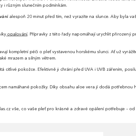
ky i různým slunečním podmínkám.
vání
alespoň 20 minut před tím, než vyrazíte na slunce. Aby byla v
íky
opalování
. Přípravky z této řady napomáhají urychlit přirozený p
vují kompletní péči o pleť vystavenou horskému slunci. Ať už vyrážít
také mrazem a silným větrem.
tá citlivé pokožce. Efektivně ji chrání před UVA i UVB zářením, posilu
ncem namáhané pokožky. Díky obsahu aloe vera jí dodá potřebnou h
as.cz vše, co vaše pleť pro krásné a zdravé opálení potřebuje – o