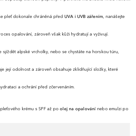
aše pleť dokonale chráněná před
UVA i UVB zářením
, nanášejte
roces opalování, zároveň však kůži hydratují a vyživují.
e sjíždět alpské vrcholky, nebo se chystáte na horskou túru,
je její odolnost a zároveň obsahuje zklidňující složky, které
ydrataci a ochrání před zčervenáním.
d pleťového krému s SPF až po
olej na opalování
nebo emulzi po