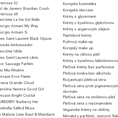
heirosa 62
Korejská kosmetika
ol de Janeiro Brazilian Crush
Korejská skincare
heirosa 68
Krémy s glycerinem
ancôme La Vie Est Belle
Krémy s kyselinou glykolovou
iorgio Armani My Way
Krémy s arganovým olejem
iorgio Armani Sì
Peptidové krémy
ves Saint Laurent Black Opium
Pudrový make-up
isada Ambassador
Korejský make up
ancôme Idôle
Krémy na citlivou pleť
ves Saint Laurent Libre
Krémy s kyselinou laktobionov
ior Sauvage Parfém
Pleťové krémy bez parfemace
iu Miu Miutine
Pleťová tonika bez alkoholu
ersace Eros Flame
Rozjasňující pleťová séra
riana Grande Cloud
Pleťová séra proti pigmentovým
arolina Herrera Good Girl
skvrnám
ersace Bright Crystal
Pleťová séra na smíšenou pleť
URBERRY Burberry Her
Pleťová séra s niacinamidem
rebella Salted Muse
Veganské krémy na obličej
o Malone Lime Basil & Mandarin
Miniatury parfémů, cestovní fla