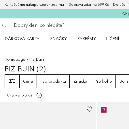
Ke každému nákupu vzorek zdarma Doprava zdarma 699 Kč Doručení za
Obje
Vraťte se
Proveďte vyhledávání
DÁRKOVÁ KARTA
ZNAČKY
PARFÉMY
LÍČENÍ
Otevřít nabídku ZNAČKY
Otevřít nabídku Parfémy
Otevřít nabí
Homepage
Piz Buin
PIZ BUIN
(
2
)
PIZ BUIN
2
VÝSLEDKY
Filtr
Cena
Typ produktu
Značka
Pro koho
Udrži
Pokyny pro třídění
%