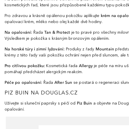
kosmetických řad, které jsou přizpůsobené každému typu pokož
Pro zdravou a krásně opálenou pokožku aplikujte
krém na opalo
opalovací krém, mléko nebo olej každé dvě hodiny.
Na opalování:
Řada
Tan & Protect
je to pravé pro všechny milovn
Výsledkem je pokožka s krásným bronzovým opálením.
Na horské túry i zimní lyžování:
Produky z řady
Mountain
předsta
krémy z této řady vaši pokožku ochrání nejen před sluncem, ale 
Pro citlivou pokožku:
Kosmetická řada
Allergy
je péče na míru uši
pomáhají předcházet alergickým reakcím.
Péče po opalování:
Řada
After Sun
se postará o regeneraci slu
PIZ BUIN NA DOUGLAS.CZ
Užívejte si sluneční paprsky s péčí od
Piz Buin
a objevte na Dougl
opalování.