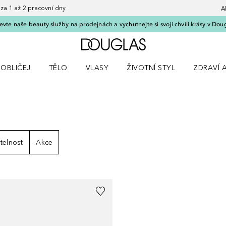
 1 až 2 pracovní dny
A
vte naše beauty služby na prodejnách a vychutnejte si svojí chvíli krásy v Dou
Domů
OBLIČEJ
TĚLO
VLASY
ŽIVOTNÍ STYL
ZDRAVÍ 
dku Líčení
Otevřít nabídku Obličej
Otevřít nabídku Tělo
Otevřít nabídku Vlasy
Otevřít nabídku Životní styl
Otevřít n
telnost
Akce