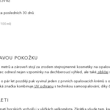
539 Kč
 za posledních 30 dnů
 
100
ml
)
DRAVOU POKOŽKU
12 metrů a zároveň stojí za zrodem stejnojmenné kosmetiky na opalov
onec odnesl nejen vzpomínky na dechberoucí výhled, ale také
obličej
 o pár let později pak vyvinul jeden z prvních opalovacích krémů 
ská značka kombinuje
UV ochranu
s technikou samoopalování, díky 
LETI
patí horských vrcholů i v uličkách velkoměsta. Zkrátka všude tam, k