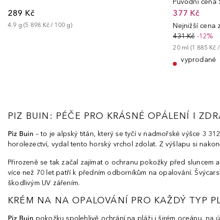
Původní cena
289 Kč
377 Kč
4.9
g
 (
5 898 Kč
 / 
100
g
)
Nejnižší cena
431 Kč
-12%
20
ml
 (
1 885 Kč
 /
vyprodané
PIZ BUIN: PÉČE PRO KRÁSNÉ OPÁLENÍ I Z
Piz Buin
– to je alpský titán, který se tyčí v nadmořské výšce 3 3
horolezectví, vydal tento horský vrchol zdolat. Z výšlapu si nak
Přirozeně se tak začal zajímat o ochranu pokožky před sluncem a
více než 70 let patří k předním odborníkům na opalování. Švýcar
škodlivým UV zářením.
KRÉM NA NA OPALOVÁNÍ PRO KAŽDÝ TYP P
Piz Buin
pokožku spolehlivě ochrání na pláži i širém oceánu, na ú