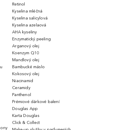
Retinol
Kyselina mléčná
Kyselina salicylová
Kyselina azelaová
AHA kyseliny
Enzymatický peeling
Arganový olej
Koenzym Q10
Mandlový olej
ou
Bambucké máslo
Kokosový olej
Niacinamid
Ceramidy
Panthenol
Prémiové dárkové balení
Douglas App
Karta Douglas
Click & Collect
kony
Make-up služby v parfumeriích