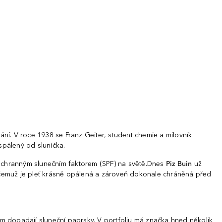
ání. V roce 1938 se Franz Geiter, student chemie a milovník
spálený od sluníčka.
s ochranným slunečním faktorem (SPF) na světě.Dnes
Piz Buin
už
čemuž je pleť krásně opálená a zároveň dokonale chráněná před
am dopadají sluneční paprsky. V portfoliu má značka hned několik