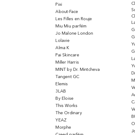
C
Pixi
S
About-Face
C
Les Filles en Rouje
L
Miu Miu parfém
G
Jo Malone London
G
Lolavie
Y
Alma K
G
Pai Skincare
L
Miller Harris
Y
MINT by Dr. Mintcheva
D
Tangent GC
M
Elemis
V
3LAB
A
By Eloise
C
This Works
V
The Ordinary
B
YEAZ
O
Morphe
J
Creed parfém