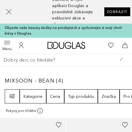
[navigation.slideout.screenreader]
aplikaci Douglas a
pravidelně získávejte
ZOBRAZIT
exkluzivní akce a
slevy
Objevte naše beauty služby na prodejnách a vychutnejte si svojí chvíli
krásy v Douglas.
Domů
K mému se
Otevřít menu
K mému účtu
Do 
Menu
Vraťte se
Proveďte vyhledávání
MIXSOON - BEAN
4
VÝSLEDKY
MIXSOON - BEAN
(
4
)
Filtr
Kategorie
Cena
Typ produktu
Značka
Pro
Pokyny pro třídění