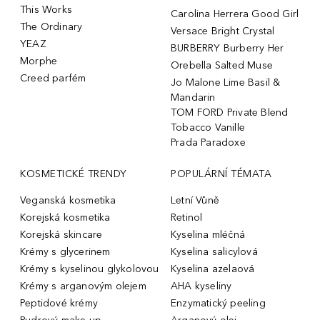
This Works
Carolina Herrera Good Girl
The Ordinary
Versace Bright Crystal
YEAZ
BURBERRY Burberry Her
Morphe
Orebella Salted Muse
Creed parfém
Jo Malone Lime Basil &
Mandarin
TOM FORD Private Blend
Tobacco Vanille
Prada Paradoxe
KOSMETICKÉ TRENDY
POPULÁRNÍ TÉMATA
Veganská kosmetika
Letní Vůně
Korejská kosmetika
Retinol
Korejská skincare
Kyselina mléčná
Krémy s glycerinem
Kyselina salicylová
Krémy s kyselinou glykolovou
Kyselina azelaová
Krémy s arganovým olejem
AHA kyseliny
Peptidové krémy
Enzymatický peeling