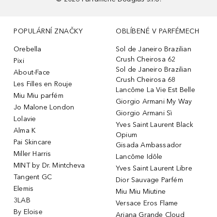
POPULÁRNÍ ZNAČKY
OBLÍBENÉ V PARFÉMECH
Orebella
Sol de Janeiro Brazilian
Crush Cheirosa 62
Pixi
Sol de Janeiro Brazilian
About-Face
Crush Cheirosa 68
Les Filles en Rouje
Lancôme La Vie Est Belle
Miu Miu parfém
Giorgio Armani My Way
Jo Malone London
Giorgio Armani Sì
Lolavie
Yves Saint Laurent Black
Alma K
Opium
Pai Skincare
Gisada Ambassador
Miller Harris
Lancôme Idôle
MINT by Dr. Mintcheva
Yves Saint Laurent Libre
Tangent GC
Dior Sauvage Parfém
Elemis
Miu Miu Miutine
3LAB
Versace Eros Flame
By Eloise
Ariana Grande Cloud