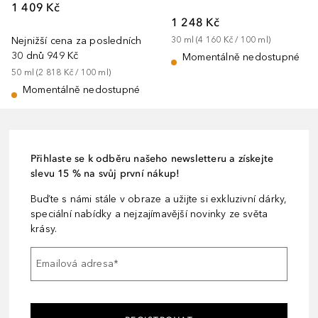
1 409 Kč
1 248 Kč
Nejnižší cena za posledních
30
ml
 (
4 160 Kč
 / 
100
ml
)
30 dnů
949 Kč
Momentálně nedostupné
50
ml
 (
2 818 Kč
 / 
100
ml
)
Momentálně nedostupné
Přihlaste se k odběru našeho newsletteru a získejte
slevu 15 % na svůj první nákup!
Buďte s námi stále v obraze a užijte si exkluzivní dárky,
speciální nabídky a nejzajímavější novinky ze světa
krásy.
Emailová adresa
*