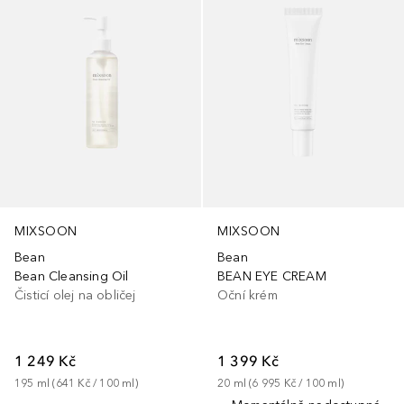
MIXSOON
MIXSOON
Bean
Bean
Bean Cleansing Oil
BEAN EYE CREAM
Čisticí olej na obličej
Oční krém
1 249 Kč
1 399 Kč
195
ml
 (
641 Kč
 / 
100
ml
)
20
ml
 (
6 995 Kč
 / 
100
ml
)