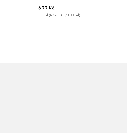
699 Kč
15
ml
 (
4 660 Kč
 / 
100
ml
)