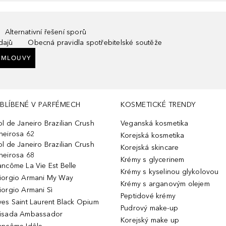
Alternativní řešení sporů
dajů
Obecná pravidla spotřebitelské soutěže
SMLOUVY
BLÍBENÉ V PARFÉMECH
KOSMETICKÉ TRENDY
ol de Janeiro Brazilian Crush
Veganská kosmetika
heirosa 62
Korejská kosmetika
ol de Janeiro Brazilian Crush
Korejská skincare
heirosa 68
Krémy s glycerinem
ancôme La Vie Est Belle
Krémy s kyselinou glykolovou
iorgio Armani My Way
Krémy s arganovým olejem
iorgio Armani Sì
Peptidové krémy
ves Saint Laurent Black Opium
Pudrový make-up
isada Ambassador
Korejský make up