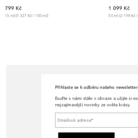
799 Kč
1 099 Kč
15
ml
 (
5 327 Kč
 / 
100
ml
)
50
ml
 (
2 198 Kč
 /
Přihlaste se k odběru našeho newsletteru
Buďte s námi stále v obraze a užijte si ex
nejzajímavější novinky ze světa krásy.
Emailová adresa
*