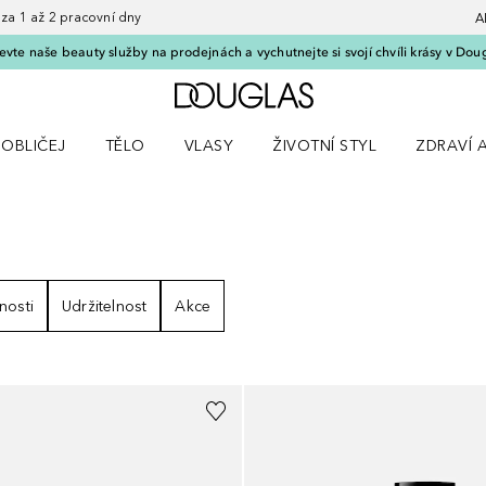
 1 až 2 pracovní dny
A
vte naše beauty služby na prodejnách a vychutnejte si svojí chvíli krásy v Dou
Domů
OBLIČEJ
TĚLO
VLASY
ŽIVOTNÍ STYL
ZDRAVÍ 
dku Líčení
Otevřít nabídku Obličej
Otevřít nabídku Tělo
Otevřít nabídku Vlasy
Otevřít nabídku Životní styl
Otevřít n
SLEDKY
nosti
Udržitelnost
Akce