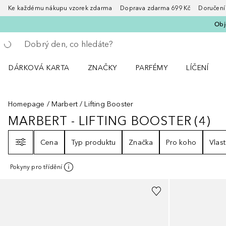
Ke každému nákupu vzorek zdarma Doprava zdarma 699 Kč Doručení za
Obje
Vraťte se
Proveďte vyhledávání
DÁRKOVÁ KARTA
ZNAČKY
PARFÉMY
LÍČENÍ
Otevřít nabídku ZNAČKY
Otevřít nabídku Parfémy
Otevřít nabí
Homepage
Marbert
Lifting Booster
MARBERT - LIFTING BOOSTER
(
4
)
MARBERT - LIFTING BOOSTER
4
VÝ
Filtr
Cena
Typ produktu
Značka
Pro koho
Vlast
Pokyny pro třídění