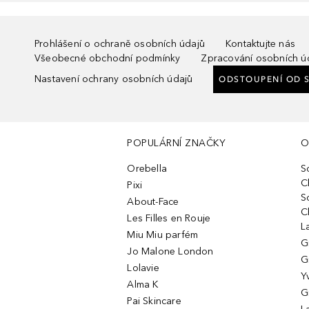
Prohlášení o ochraně osobních údajů
Kontaktujte nás
Všeobecné obchodní podmínky
Zpracování osobních ú
Nastavení ochrany osobních údajů
ODSTOUPENÍ OD 
POPULÁRNÍ ZNAČKY
O
Orebella
S
C
Pixi
S
About-Face
C
Les Filles en Rouje
L
Miu Miu parfém
G
Jo Malone London
G
Lolavie
Y
Alma K
G
Pai Skincare