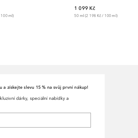
1 099 Kč
 
100
ml
)
50
ml
 (
2 198 Kč
 / 
100
ml
)
 a získejte slevu 15 % na svůj první nákup!
kluzivní dárky, speciální nabídky a