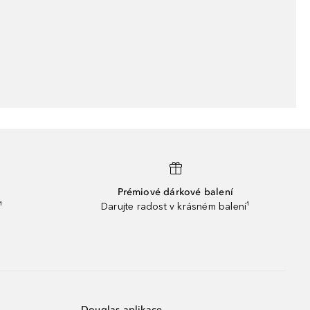
Prémiové dárkové balení
¹
Darujte radost v krásném balení¹
Douglas aplikace