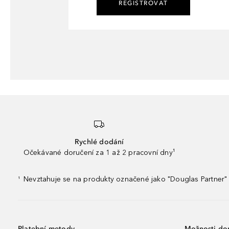
REGISTROVAT
Rychlé dodání
Očekávané doručení za 1 až 2 pracovní dny¹
Nevztahuje se na produkty označené jako "Douglas Partner" 
¹
Platební metody
Možnosti do