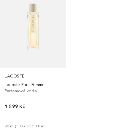
LACOSTE
Lacoste Pour Femme
Parfémová voda
1 599 Kč
90
ml
 (
1 777 Kč
 / 
100
ml
)