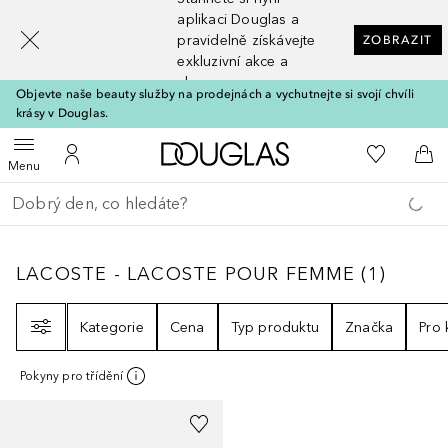
[navigation.slideout.screenreader]
aplikaci Douglas a
pravidelně získávejte
ZOBRAZIT
exkluzivní akce a
slevy
Objevte naše beauty služby na prodejnách a vychutnejte si svojí chvíli
krásy v Douglas.
Domů
K mému se
Otevřít menu
K mému účtu
Do 
Menu
Vraťte se
Proveďte vyhledávání
LACOSTE - LACOSTE POUR FEMME
1
VÝSL
LACOSTE - LACOSTE POUR FEMME
(
1
)
Filtr
Kategorie
Cena
Typ produktu
Značka
Pro
Pokyny pro třídění