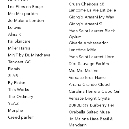
Crush Cheirosa 68
Les Filles en Rouje
Lancôme La Vie Est Belle
Miu Miu parfém
Giorgio Armani My Way
Jo Malone London
Giorgio Armani Sì
Lolavie
Yves Saint Laurent Black
Alma K
Opium
Pai Skincare
Gisada Ambassador
Miller Harris
Lancôme Idôle
MINT by Dr. Mintcheva
Yves Saint Laurent Libre
Tangent GC
Dior Sauvage Parfém
Elemis
Miu Miu Miutine
3LAB
Versace Eros Flame
By Eloise
Ariana Grande Cloud
This Works
Carolina Herrera Good Girl
The Ordinary
Versace Bright Crystal
YEAZ
BURBERRY Burberry Her
Morphe
Orebella Salted Muse
Creed parfém
Jo Malone Lime Basil &
Mandarin