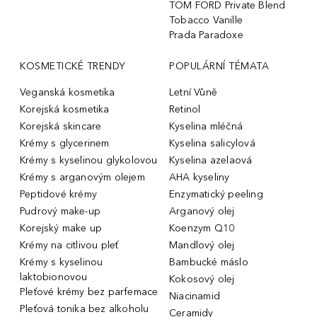
TOM FORD Private Blend
Tobacco Vanille
Prada Paradoxe
KOSMETICKÉ TRENDY
POPULÁRNÍ TÉMATA
Veganská kosmetika
Letní Vůně
Korejská kosmetika
Retinol
Korejská skincare
Kyselina mléčná
Krémy s glycerinem
Kyselina salicylová
Krémy s kyselinou glykolovou
Kyselina azelaová
Krémy s arganovým olejem
AHA kyseliny
Peptidové krémy
Enzymatický peeling
Pudrový make-up
Arganový olej
Korejský make up
Koenzym Q10
Krémy na citlivou pleť
Mandlový olej
Krémy s kyselinou
Bambucké máslo
laktobionovou
Kokosový olej
Pleťové krémy bez parfemace
Niacinamid
Pleťová tonika bez alkoholu
Ceramidy