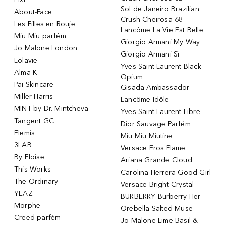
Sol de Janeiro Brazilian
About-Face
Crush Cheirosa 68
Les Filles en Rouje
Lancôme La Vie Est Belle
Miu Miu parfém
Giorgio Armani My Way
Jo Malone London
Giorgio Armani Sì
Lolavie
Yves Saint Laurent Black
Alma K
Opium
Pai Skincare
Gisada Ambassador
Miller Harris
Lancôme Idôle
MINT by Dr. Mintcheva
Yves Saint Laurent Libre
Tangent GC
Dior Sauvage Parfém
Elemis
Miu Miu Miutine
3LAB
Versace Eros Flame
By Eloise
Ariana Grande Cloud
This Works
Carolina Herrera Good Girl
The Ordinary
Versace Bright Crystal
YEAZ
BURBERRY Burberry Her
Morphe
Orebella Salted Muse
Creed parfém
Jo Malone Lime Basil &