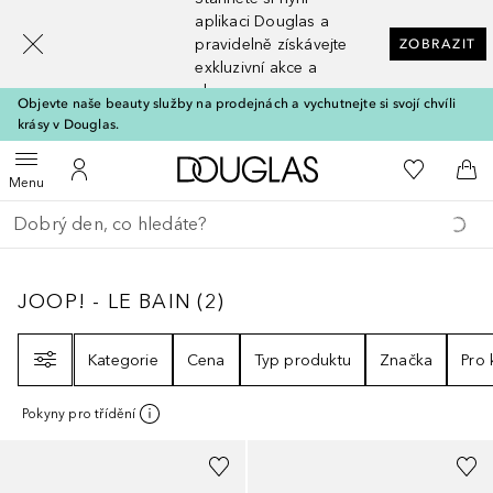
[navigation.slideout.screenreader]
aplikaci Douglas a
pravidelně získávejte
ZOBRAZIT
exkluzivní akce a
slevy
Objevte naše beauty služby na prodejnách a vychutnejte si svojí chvíli
krásy v Douglas.
Domů
K mému se
Otevřít menu
K mému účtu
Do 
Menu
Vraťte se
Proveďte vyhledávání
JOOP! - LE BAIN
2
VÝSLEDKY
JOOP! - LE BAIN
(
2
)
Filtr
Kategorie
Cena
Typ produktu
Značka
Pro
Pokyny pro třídění