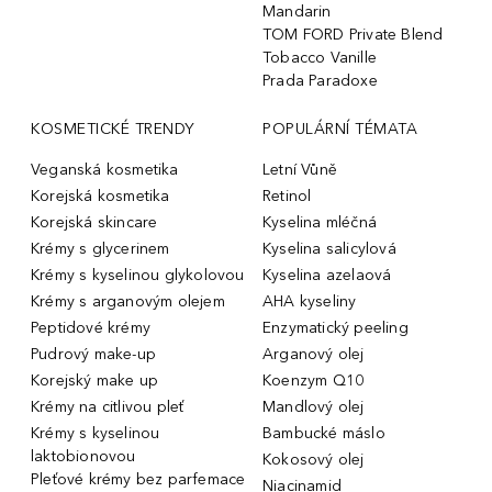
Mandarin
TOM FORD Private Blend
Tobacco Vanille
Prada Paradoxe
KOSMETICKÉ TRENDY
POPULÁRNÍ TÉMATA
Veganská kosmetika
Letní Vůně
Korejská kosmetika
Retinol
Korejská skincare
Kyselina mléčná
Krémy s glycerinem
Kyselina salicylová
Krémy s kyselinou glykolovou
Kyselina azelaová
Krémy s arganovým olejem
AHA kyseliny
Peptidové krémy
Enzymatický peeling
Pudrový make-up
Arganový olej
Korejský make up
Koenzym Q10
Krémy na citlivou pleť
Mandlový olej
Krémy s kyselinou
Bambucké máslo
laktobionovou
Kokosový olej
Pleťové krémy bez parfemace
Niacinamid