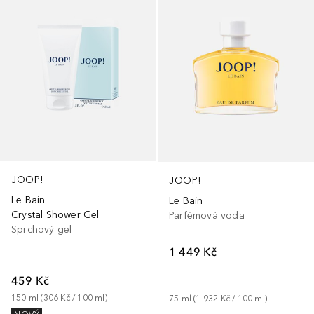
JOOP!
JOOP!
Le Bain
Le Bain
Crystal Shower Gel
Parfémová voda
Sprchový gel
1 449 Kč
459 Kč
150
ml
 (
306 Kč
 / 
100
ml
)
75
ml
 (
1 932 Kč
 / 
100
ml
)