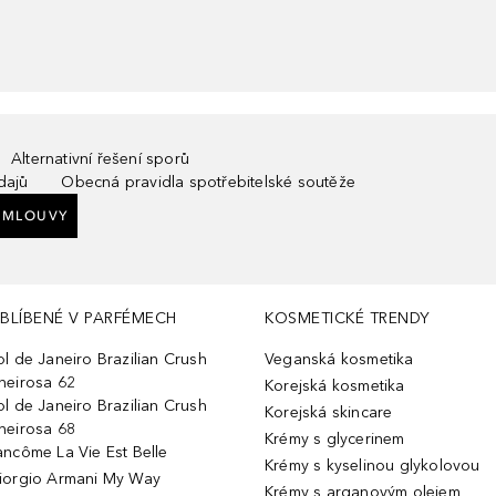
Alternativní řešení sporů
dajů
Obecná pravidla spotřebitelské soutěže
SMLOUVY
BLÍBENÉ V PARFÉMECH
KOSMETICKÉ TRENDY
ol de Janeiro Brazilian Crush
Veganská kosmetika
heirosa 62
Korejská kosmetika
ol de Janeiro Brazilian Crush
Korejská skincare
heirosa 68
Krémy s glycerinem
ancôme La Vie Est Belle
Krémy s kyselinou glykolovou
iorgio Armani My Way
Krémy s arganovým olejem