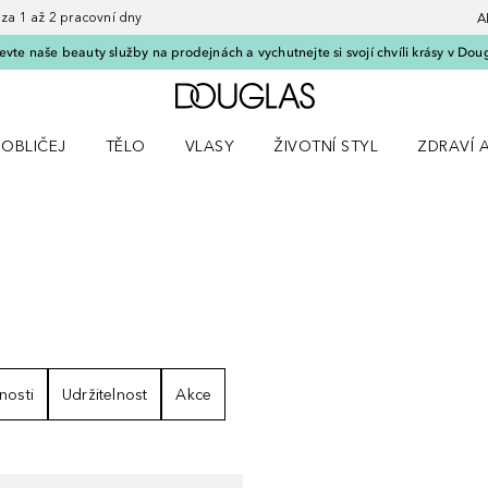
 1 až 2 pracovní dny
A
vte naše beauty služby na prodejnách a vychutnejte si svojí chvíli krásy v Dou
Domů
OBLIČEJ
TĚLO
VLASY
ŽIVOTNÍ STYL
ZDRAVÍ 
dku Líčení
Otevřít nabídku Obličej
Otevřít nabídku Tělo
Otevřít nabídku Vlasy
Otevřít nabídku Životní styl
Otevřít n
DKY
nosti
Udržitelnost
Akce