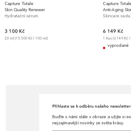
Capture Totale
Capture Total
Skin Quality Renewer
Hydratační sérum
Skincare sada
3 100 Kč
6 149 Kč
20
ml
 (
15 500 Kč
 / 
100
ml
)
1
Kus
 (
6 149 Kč
 /
vyprodané
Přihlaste se k odběru našeho newsletteru
Buďte s námi stále v obraze a užijte si ex
nejzajímavější novinky ze světa krásy.