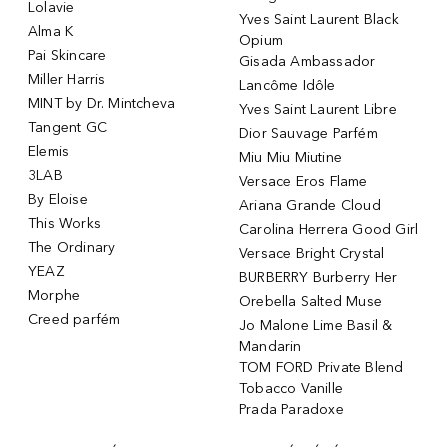
Lolavie
Yves Saint Laurent Black
Alma K
Opium
Pai Skincare
Gisada Ambassador
Miller Harris
Lancôme Idôle
MINT by Dr. Mintcheva
Yves Saint Laurent Libre
Tangent GC
Dior Sauvage Parfém
Elemis
Miu Miu Miutine
3LAB
Versace Eros Flame
By Eloise
Ariana Grande Cloud
This Works
Carolina Herrera Good Girl
The Ordinary
Versace Bright Crystal
YEAZ
BURBERRY Burberry Her
Morphe
Orebella Salted Muse
Creed parfém
Jo Malone Lime Basil &
Mandarin
TOM FORD Private Blend
Tobacco Vanille
Prada Paradoxe