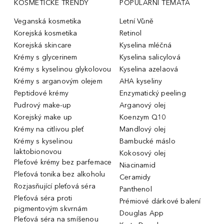
KOSMETICKÉ TRENDY
POPULÁRNÍ TÉMATA
Veganská kosmetika
Letní Vůně
Korejská kosmetika
Retinol
Korejská skincare
Kyselina mléčná
Krémy s glycerinem
Kyselina salicylová
Krémy s kyselinou glykolovou
Kyselina azelaová
Krémy s arganovým olejem
AHA kyseliny
Peptidové krémy
Enzymatický peeling
Pudrový make-up
Arganový olej
Korejský make up
Koenzym Q10
Krémy na citlivou pleť
Mandlový olej
Krémy s kyselinou
Bambucké máslo
laktobionovou
Kokosový olej
Pleťové krémy bez parfemace
Niacinamid
Pleťová tonika bez alkoholu
Ceramidy
Rozjasňující pleťová séra
Panthenol
Pleťová séra proti
Prémiové dárkové balení
pigmentovým skvrnám
Douglas App
Pleťová séra na smíšenou