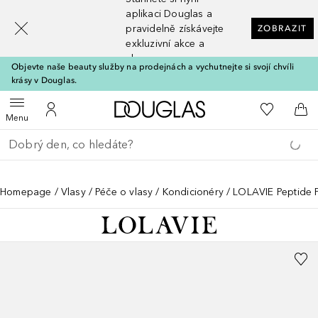
[navigation.slideout.screenreader]
aplikaci Douglas a
pravidelně získávejte
ZOBRAZIT
exkluzivní akce a
slevy
Objevte naše beauty služby na prodejnách a vychutnejte si svojí chvíli
krásy v Douglas.
Domů
K mému se
Otevřít menu
K mému účtu
Do 
Menu
Vraťte se
Proveďte vyhledávání
Homepage
Vlasy
Péče o vlasy
Kondicionéry
LOLAVIE Peptide 