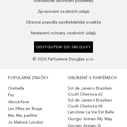
Všeobecné obchodní podmínky
Zpracování osobních údajů
Obecná pravidla spotřebitelské soutěže
Nastavení ochrany osobních údajů
ODSTOUPENÍ OD SMLOUVY
©
2026
Parfumerie Douglas s.r.o.
POPULÁRNÍ ZNAČKY
OBLÍBENÉ V PARFÉMECH
Orebella
Sol de Janeiro Brazilian
Crush Cheirosa 62
Pixi
Sol de Janeiro Brazilian
About-Face
Crush Cheirosa 68
Les Filles en Rouje
Lancôme La Vie Est Belle
Miu Miu parfém
Giorgio Armani My Way
Jo Malone London
Giorgio Armani Sì