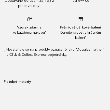
Očekávané doručení za 1 až 2
od 699 Kč
pracovní dny¹
Vzorek zdarma
Prémiové dárkové balení
ke každému nákupu¹
Darujte radost v krásném
balení¹
Nevztahuje se na produkty označené jako "Douglas Partner"
¹
a Click & Collect Express objednávky.
Platební metody