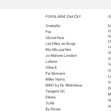
POPULÁRNÍ ZNAČKY
O
Orebella
S
C
Pixi
S
About-Face
C
Les Filles en Rouje
L
Miu Miu parfém
G
Jo Malone London
G
Lolavie
Y
Alma K
G
Pai Skincare
L
Miller Harris
Y
MINT by Dr. Mintcheva
D
Tangent GC
M
Elemis
V
3LAB
A
By Eloise