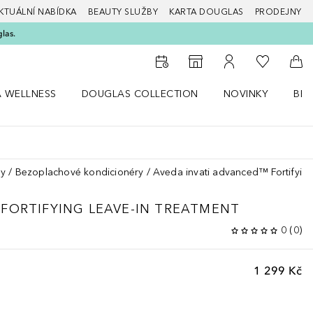
KTUÁLNÍ NABÍDKA
BEAUTY SLUŽBY
KARTA DOUGLAS
PRODEJNY
glas.
K mému se
K vyhledávači prodejen
K mému účtu
Do 
A WELLNESS
DOUGLAS COLLECTION
NOVINKY
BEA
abídku Zdraví a wellness
Otevřít nabídku Douglas Collection
Otevřít nabídku N
Ote
sy
Bezoplachové kondicionéry
Aveda invati advanced™ Fortifying
FORTIFYING LEAVE-IN TREATMENT
0
(
0
)
1 299 Kč