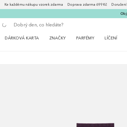
Ke každému nákupu vzorek zdarma Doprava zdarma 699 Kč Doručení za
Obje
Vraťte se
Proveďte vyhledávání
DÁRKOVÁ KARTA
ZNAČKY
PARFÉMY
LÍČENÍ
Otevřít nabídku ZNAČKY
Otevřít nabídku Parfémy
Otevřít nabí