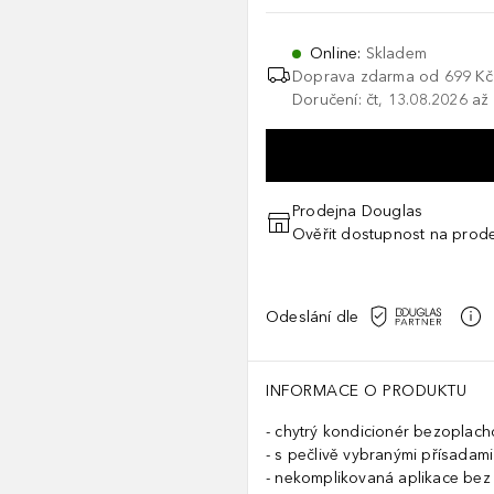
Online
:
Skladem
Doprava zdarma od 699 Kč
Doručení: čt, 13.08.2026 až
Prodejna Douglas
Ověřit dostupnost na prod
Odeslání dle
INFORMACE O PRODUKTU
chytrý kondicionér bezoplach
s pečlivě vybranými přísadami
nekomplikovaná aplikace bez