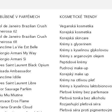
BLÍBENÉ V PARFÉMECH
KOSMETICKÉ TRENDY
ol de Janeiro Brazilian Crush
Veganská kosmetika
heirosa 62
Korejská kosmetika
ol de Janeiro Brazilian Crush
Korejská skincare
heirosa 68
Krémy s glycerinem
ancôme La Vie Est Belle
Krémy s kyselinou glykolovou
iorgio Armani My Way
Krémy s arganovým olejem
iorgio Armani Sì
Peptidové krémy
ves Saint Laurent Black Opium
Pudrový make-up
isada Ambassador
Korejský make up
ancôme Idôle
Krémy na citlivou pleť
ves Saint Laurent Libre
Krémy s kyselinou laktobionov
ior Sauvage Parfém
Pleťové krémy bez parfemace
iu Miu Miutine
Pleťová tonika bez alkoholu
ersace Eros Flame
Rozjasňující pleťová séra
riana Grande Cloud
Pleťová séra proti pigmentovým