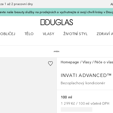
 1 až 2 pracovní dny
A
vte naše beauty služby na prodejnách a vychutnejte si svojí chvíli krásy v Dou
Domů
OBLIČEJ
TĚLO
VLASY
ŽIVOTNÍ STYL
ZDRAVÍ 
dku Líčení
Otevřít nabídku Obličej
Otevřít nabídku Tělo
Otevřít nabídku Vlasy
Otevřít nabídku Životní styl
Otevřít n
Homepage
Vlasy
Péče o vla
INVATI ADVANCED™
Bezoplachový kondicionér
100 ml
1 299 Kč
 / 
100
ml
včetně DPH