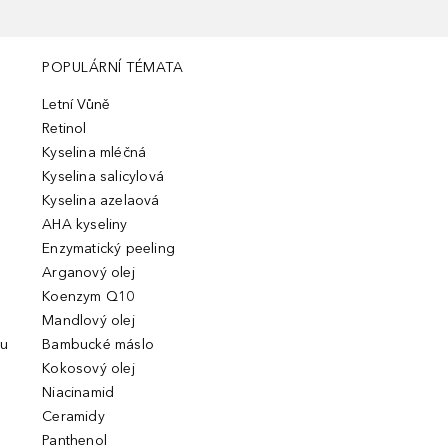
POPULÁRNÍ TÉMATA
Letní Vůně
Retinol
Kyselina mléčná
Kyselina salicylová
Kyselina azelaová
AHA kyseliny
Enzymatický peeling
Arganový olej
Koenzym Q10
Mandlový olej
ou
Bambucké máslo
Kokosový olej
Niacinamid
Ceramidy
Panthenol