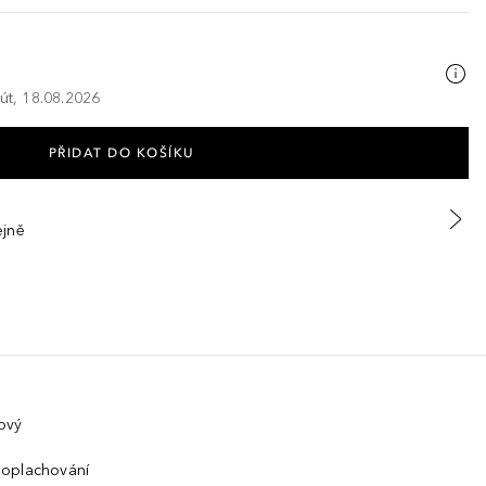
 út, 18.08.2026
PŘIDAT DO KOŠÍKU
ejně
ový
 oplachování