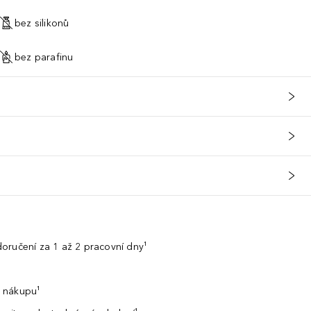
bez silikonů
bez parafinu
oručení za 1 až 2 pracovní dny¹
 nákupu¹